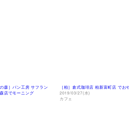
の森］パン工房 サフラン
［柏］倉式珈琲店 柏新富町店 でお
森店でモーニング
2019/03/27(水)
)
カフェ