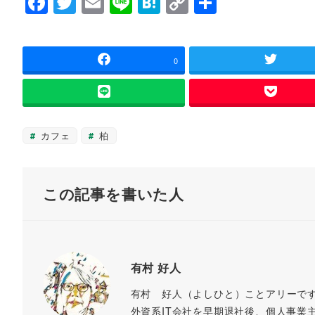
F
T
E
Li
H
C
共
ウ
て
a
wi
m
n
at
o
有
ィ
く
ン
だ
ド
さ
c
tt
ai
e
e
p
ウ
い
で
(
e
er
l
n
y
0
開
新
き
し
ま
い
b
a
Li
す
ウ
)
ィ
o
n
ン
ド
ウ
o
k
カフェ
柏
で
開
k
き
ま
す
)
この記事を書いた人
有村 好人
有村 好人（よしひと）ことアリーで
外資系IT会社を早期退社後、個人事業