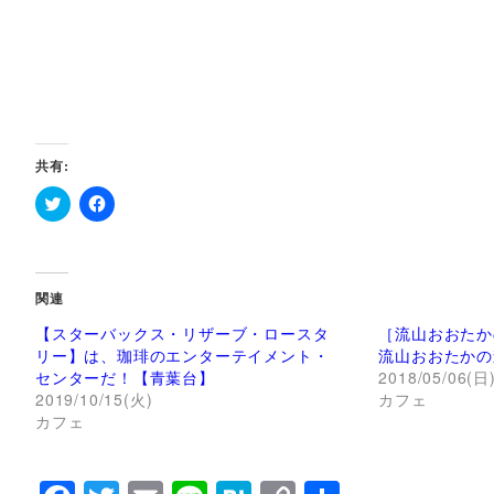
共有:
ク
F
リ
a
ッ
c
ク
e
し
b
て
o
関連
T
o
w
k
【スターバックス・リザーブ・ロースタ
［流山おおたか
i
で
t
共
リー】は、珈琲のエンターテイメント・
流山おおたかの
t
有
センターだ！【青葉台】
2018/05/06(日
e
す
r
る
2019/10/15(火)
カフェ
で
に
カフェ
共
は
有
ク
(
リ
新
ッ
し
ク
い
し