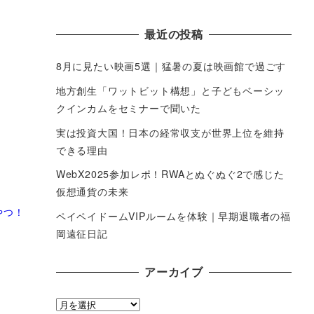
最近の投稿
8月に見たい映画5選｜猛暑の夏は映画館で過ごす
地方創生「ワットビット構想」と子どもベーシッ
クインカムをセミナーで聞いた
実は投資大国！日本の経常収支が世界上位を維持
できる理由
WebX2025参加レポ！RWAとぬぐぬぐ2で感じた
仮想通貨の未来
やつ！
ペイペイドームVIPルームを体験｜早期退職者の福
岡遠征日記
アーカイブ
ア