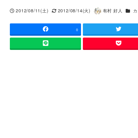
カテ
2012/08/11(土)
2012/08/14(火)
有村 好人
カ
投稿日
更新日
著
者
0