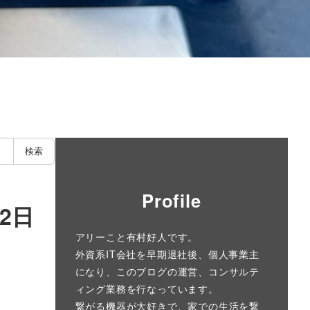
検索
Profile
2日
アリーこと有村好人です。
外資系IT会社を早期退社後、個人事業主
になり、このブログの運営、コンサルテ
ィング業務を行なっています。
繋がる機器が大好きで、家での生活を繋