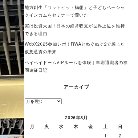
地方創生「ワットビット構想」と子どもベーシッ
クインカムをセミナーで聞いた
実は投資大国！日本の経常収支が世界上位を維持
できる理由
WebX2025参加レポ！RWAとぬぐぬぐ2で感じた
仮想通貨の未来
ペイペイドームVIPルームを体験｜早期退職者の福
岡遠征日記
アーカイブ
ア
ー
カ
2026年8月
イ
月
火
水
木
金
土
日
ブ
1
2