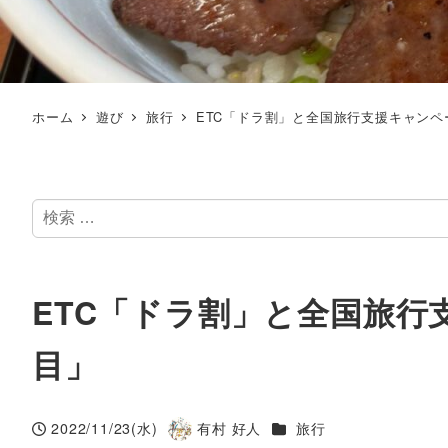
ホーム
遊び
旅行
ETC「ドラ割」と全国旅行支援キャンペ
検
索
ETC「ドラ割」と全国旅行
目」
カテゴリー
2022/11/23(水)
有村 好人
旅行
投稿日
著