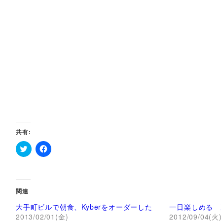
共有:
ク
F
リ
a
ッ
c
ク
e
し
b
て
o
関連
T
o
w
k
大手町ビルで朝食、Kyberをオーダーした
一日楽しめる 
i
で
t
共
2013/02/01(金)
2012/09/04(火
t
有