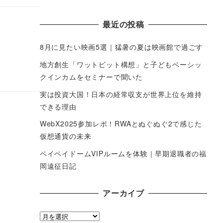
最近の投稿
8月に見たい映画5選｜猛暑の夏は映画館で過ごす
地方創生「ワットビット構想」と子どもベーシッ
クインカムをセミナーで聞いた
実は投資大国！日本の経常収支が世界上位を維持
できる理由
WebX2025参加レポ！RWAとぬぐぬぐ2で感じた
仮想通貨の未来
ペイペイドームVIPルームを体験｜早期退職者の福
岡遠征日記
アーカイブ
ア