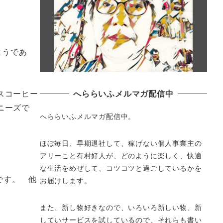
ようであ
へららいふメルマガ配信中
スコーヒー
ニーズで
へららいふメルマガ配信中。
ほぼ毎日、早期退社して、
稼げない個人事業主の
アリーこと有村好人が、どのように楽しく、
快適
な生活をめぜして、
コツコツと過ごしているかを
うです。 他
お届けします。
また、新し物好きなので、いろいろ新しい物、
新
していサービスを試しているので、それらも書い