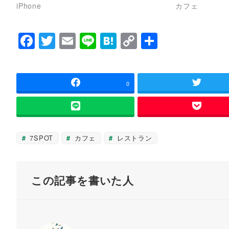
iPhone
カフェ
e
す
r
る
で
に
共
は
有
ク
F
T
E
Li
H
C
共
(
リ
新
ッ
a
wi
m
n
at
o
有
し
ク
い
し
ウ
て
c
tt
ai
e
e
p
ィ
く
ン
だ
e
er
l
n
y
0
ド
さ
ウ
い
で
(
b
a
Li
開
新
き
し
o
n
ま
い
す
ウ
o
k
)
ィ
7SPOT
カフェ
レストラン
ン
ド
k
ウ
で
開
き
この記事を書いた人
ま
す
)