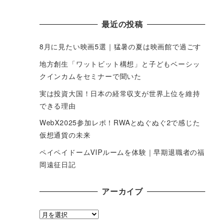
最近の投稿
8月に見たい映画5選｜猛暑の夏は映画館で過ごす
地方創生「ワットビット構想」と子どもベーシッ
クインカムをセミナーで聞いた
実は投資大国！日本の経常収支が世界上位を維持
できる理由
WebX2025参加レポ！RWAとぬぐぬぐ2で感じた
仮想通貨の未来
ペイペイドームVIPルームを体験｜早期退職者の福
岡遠征日記
アーカイブ
ア