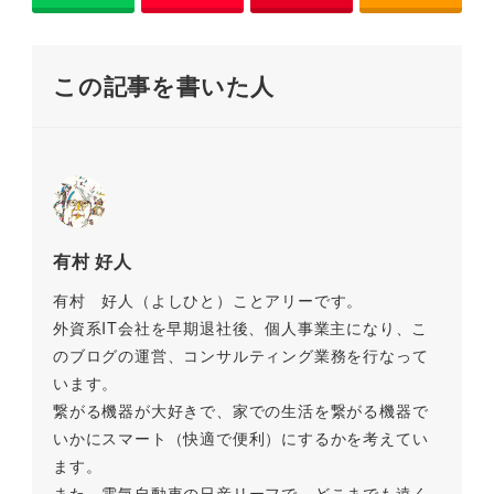
o
n
o
k
この記事を書いた人
k
有村 好人
有村 好人（よしひと）ことアリーです。
外資系IT会社を早期退社後、個人事業主になり、こ
のブログの運営、コンサルティング業務を行なって
います。
繋がる機器が大好きで、家での生活を繋がる機器で
いかにスマート（快適で便利）にするかを考えてい
ます。
また、電気自動車の日産リーフで、どこまでも遠く