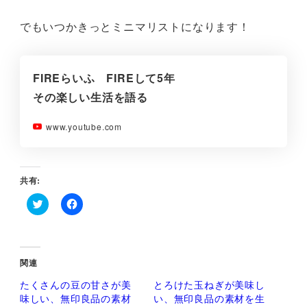
でもいつかきっとミニマリストになります！
FIREらいふ FIREして5年
その楽しい生活を語る
www.youtube.com
共有:
ク
F
リ
a
ッ
c
ク
e
し
b
て
o
関連
T
o
w
k
たくさんの豆の甘さが美
とろけた玉ねぎが美味し
i
で
t
共
味しい、無印良品の素材
い、無印良品の素材を生
t
有