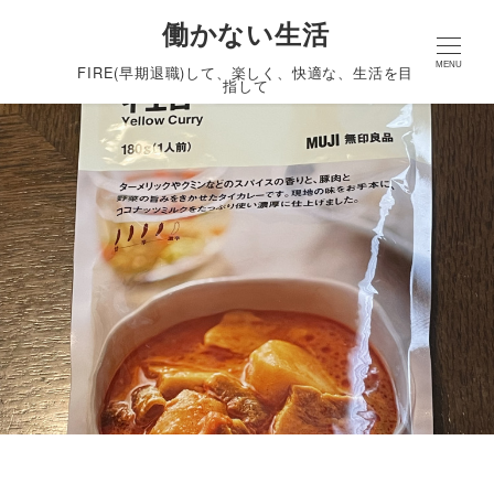
働かない生活
MENU
FIRE(早期退職)して、楽しく、快適な、生活を目
指して