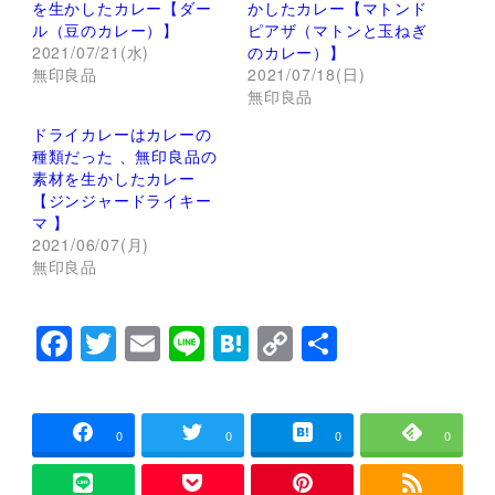
を生かしたカレー【ダー
かしたカレー【マトンド
e
す
r
る
ル（豆のカレー）】
ピアザ（マトンと玉ねぎ
で
に
2021/07/21(水)
のカレー）】
共
は
有
ク
無印良品
2021/07/18(日)
(
リ
新
ッ
無印良品
し
ク
い
し
ドライカレーはカレーの
ウ
て
ィ
く
種類だった 、無印良品の
ン
だ
素材を生かしたカレー
ド
さ
ウ
い
【ジンジャードライキー
で
(
マ 】
開
新
き
し
2021/06/07(月)
ま
い
無印良品
す
ウ
)
ィ
ン
ド
ウ
F
T
E
Li
H
C
共
で
開
a
wi
m
n
at
o
有
き
ま
す
c
tt
ai
e
e
p
)
e
er
l
n
y
0
0
0
0
b
a
Li