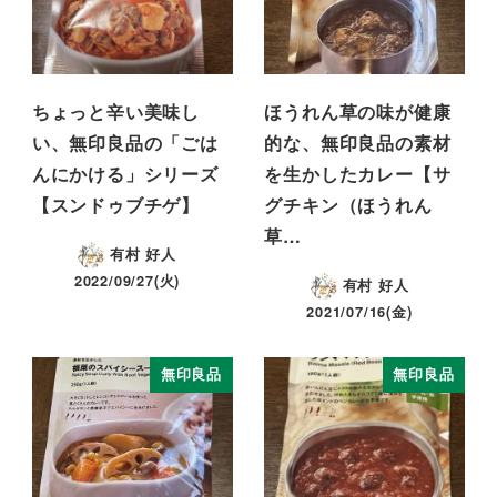
ちょっと辛い美味し
ほうれん草の味が健康
い、無印良品の「ごは
的な、無印良品の素材
んにかける」シリーズ
を生かしたカレー【サ
【スンドゥブチゲ】
グチキン（ほうれん
草…
有村 好人
2022/09/27(火)
有村 好人
2021/07/16(金)
無印良品
無印良品