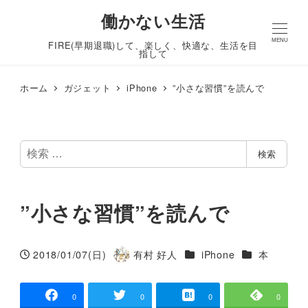
働かない生活
MENU
FIRE(早期退職)して、楽しく、快適な、生活を目
指して
ホーム
ガジェット
iPhone
”小さな習慣”を読んで
検
検索
索
”小さな習慣”を読んで
カテゴリー
カテゴリー
2018/01/07(日)
有村 好人
iPhone
本
投稿日
著
者
0
0
0
0