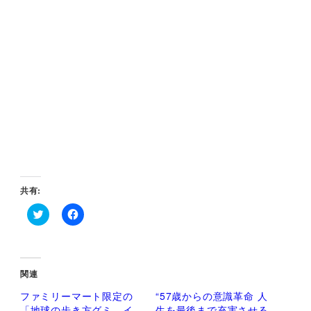
共有:
ク
F
リ
a
ッ
c
ク
e
し
b
て
o
関連
T
o
w
k
ファミリーマート限定の
“57歳からの意識革命 人
i
で
t
共
「地球の歩き方グミ イ
生を最後まで充実させる