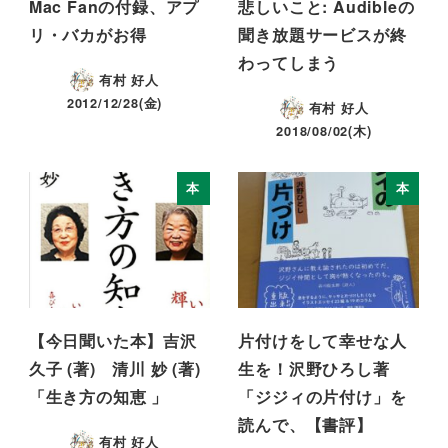
Mac Fanの付録、アプ
悲しいこと: Audibleの
リ・バカがお得
聞き放題サービスが終
わってしまう
有村 好人
2012/12/28(金)
有村 好人
2018/08/02(木)
本
本
【今日聞いた本】吉沢
片付けをして幸せな人
久子 (著) 清川 妙 (著)
生を！沢野ひろし著
「生き方の知恵 」
「ジジィの片付け」を
読んで、【書評】
有村 好人