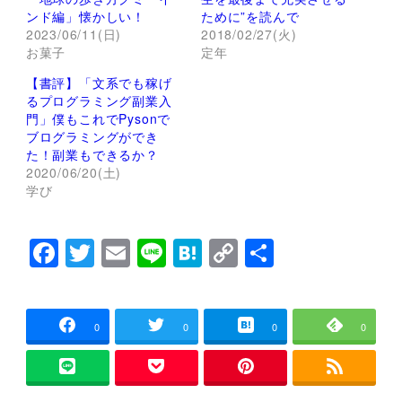
t
有
ンド編」懐かしい！
ために”を読んで
e
す
r
る
2023/06/11(日)
2018/02/27(火)
で
に
お菓子
定年
共
は
有
ク
(
リ
【書評】「文系でも稼げ
新
ッ
し
ク
るプログラミング副業入
い
し
門」僕もこれでPysonで
ウ
て
ィ
く
ブログラミングができ
ン
だ
た！副業もできるか？
ド
さ
ウ
い
2020/06/20(土)
で
(
学び
開
新
き
し
ま
い
す
ウ
)
ィ
F
T
E
Li
H
C
共
ン
ド
a
wi
m
n
at
o
有
ウ
で
開
c
tt
ai
e
e
p
き
ま
e
er
l
n
y
0
0
0
0
す
)
b
a
Li
o
n