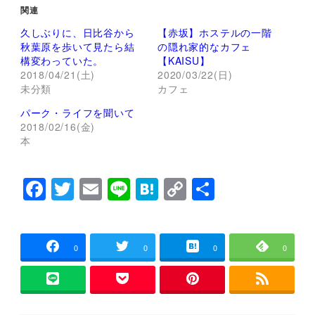
て
o
関連
T
o
w
k
久しぶりに、日比谷から
【赤坂】ホステルの一階
i
で
t
共
秋葉原を歩いて見たら結
の隠れ家的なカフェ
t
有
構変わっていた。
【KAISU】
e
す
r
る
2018/04/21(土)
2020/03/22(日)
で
に
未分類
カフェ
共
は
有
ク
(
リ
パーク・ライフを聞いて
新
ッ
し
ク
2018/02/16(金)
い
し
本
ウ
て
ィ
く
ン
だ
ド
さ
F
T
E
Li
H
C
共
ウ
い
で
(
開
新
a
wi
m
n
at
o
有
き
し
ま
い
c
tt
ai
e
e
p
す
ウ
)
ィ
ン
e
er
l
n
y
0
0
0
0
ド
ウ
b
a
Li
で
開
き
o
n
ま
す