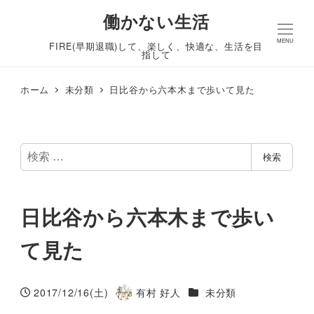
働かない生活
MENU
FIRE(早期退職)して、楽しく、快適な、生活を目
指して
ホーム
未分類
日比谷から六本木まで歩いて見た
検
検索
索
日比谷から六本木まで歩い
て見た
カテゴリー
2017/12/16(土)
有村 好人
未分類
投稿日
著