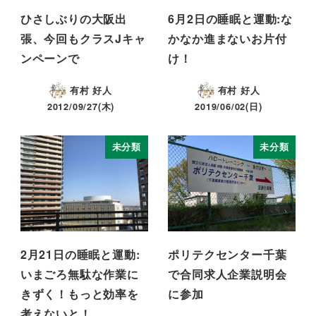
ひさしぶりの大阪出
6月2日の睡眠と運動:な
張、今回もクラスJキャ
かなか進まないお片付
ンペーンで
け！
有村 好人
有村 好人
2012/09/27(木)
2019/06/02(日)
未分類
未分類
2月21日の睡眠と運動:
ポリテクセンター千葉
いまごろ無駄な作業に
で合同求人企業説明会
きずく！もっと効率を
に参加
考えないと！