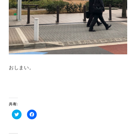
おしまい。
共有:
ク
F
リ
a
ッ
c
ク
e
し
b