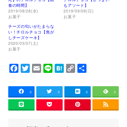
r
る
食の時間】
もアソート】
で
に
2019/08/28(水)
2019/09/08(日)
共
は
有
ク
お菓子
お菓子
(
リ
新
ッ
し
ク
チーズの匂いがたまらな
い
し
い！チロルチョコ【焦が
ウ
て
ィ
く
しチーズケーキ】
ン
だ
2020/03/07(土)
ド
さ
ウ
い
お菓子
で
(
開
新
き
し
ま
い
F
T
E
Li
H
C
共
す
ウ
)
ィ
ン
a
wi
m
n
at
o
有
ド
ウ
c
tt
ai
e
e
p
で
開
e
er
l
n
y
き
0
0
0
0
ま
す
b
a
Li
)
o
n
o
k