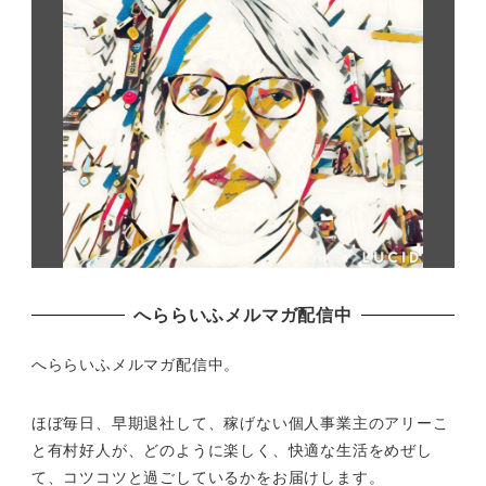
へららいふメルマガ配信中
へららいふメルマガ配信中。
ほぼ毎日、早期退社して、
稼げない個人事業主のアリーこ
と有村好人が、どのように楽しく、
快適な生活をめぜし
て、
コツコツと過ごしているかをお届けします。