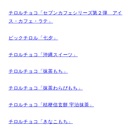
チロルチョコ「セブンカフェシリーズ第２弾 アイ
ス・カフェ・ラテ」
ビックチロル「七夕」
チロルチョコ「沖縄スイーツ」
チロルチョコ「抹茶もち」
チロルチョコ「抹茶わらびもち」
チロルチョコ「桔梗信玄餅 宇治抹茶」
チロルチョコ「きなこもち」