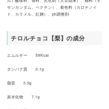
ル）酸味料、香料、乳化剤（大豆由来）、糊料（キ
サンカンダム、ペクチン）、着色料（カロチノイ
ド、カラメル、紅麹）、ph調整剤
チロルチョコ【梨】の成分
エムルギー 59Kcal
タンパク質 0.1g
脂質 3.3g
炭水化物 7.1g