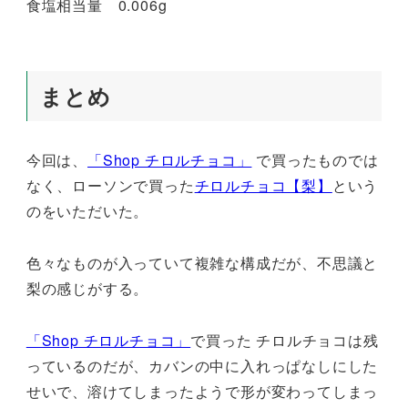
食塩相当量 0.006g
まとめ
今回は、
「Shop チロルチョコ」
で買ったものでは
なく、ローソンで買った
チロルチョコ【梨】
という
のをいただいた。
色々なものが入っていて複雑な構成だが、不思議と
梨の感じがする。
「Shop チロルチョコ」
で買った チロルチョコは残
っているのだが、カバンの中に入れっぱなしにした
せいで、溶けてしまったようで形が変わってしまっ