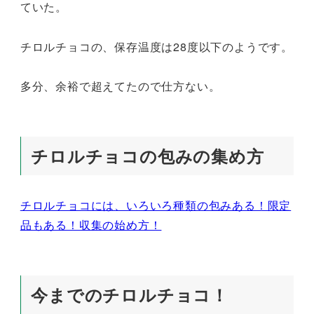
ていた。
チロルチョコの、保存温度は28度以下のようです。
多分、余裕で超えてたので仕方ない。
チロルチョコの包みの集め方
チロルチョコには、いろいろ種類の包みある！限定
品もある！収集の始め方！
今までのチロルチョコ！