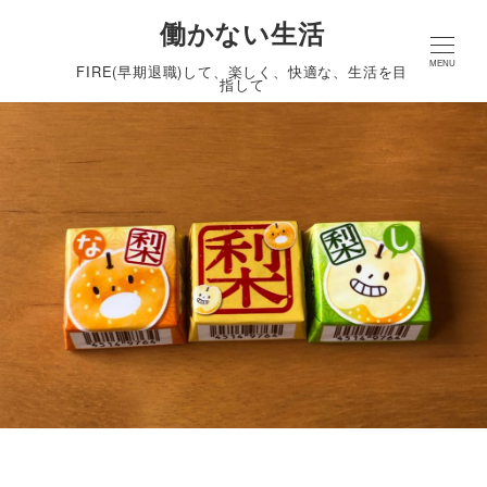
働かない生活
MENU
FIRE(早期退職)して、楽しく、快適な、生活を目
指して