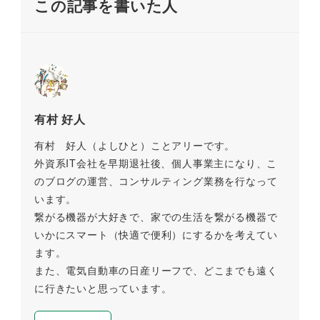
この記事を書いた人
k
有村 好人
有村 好人（よしひと）ことアリーです。
外資系IT会社を早期退社後、個人事業主になり、こ
のブログの運営、コンサルティング業務を行なって
います。
繋がる機器が大好きで、家での生活を繋がる機器で
いかにスマート（快適で便利）にするかを考えてい
ます。
また、電気自動車の日産リーフで、どこまでも遠く
に行きたいと思っています。