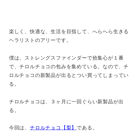
楽しく、快適な、生活を目指して、へらへら生きる
ヘラリストのアリーです。
僕は、ストレングスファインダーで拾集心が１番
で、チロルチョコの包みを集めている。なので、チ
ロルチョコの新製品が出るとつい買ってしまってい
る。
チロルチョコは、３ヶ月に一回ぐらい新製品が出
る。
今回は、
チロルチョコ【梨】
である。