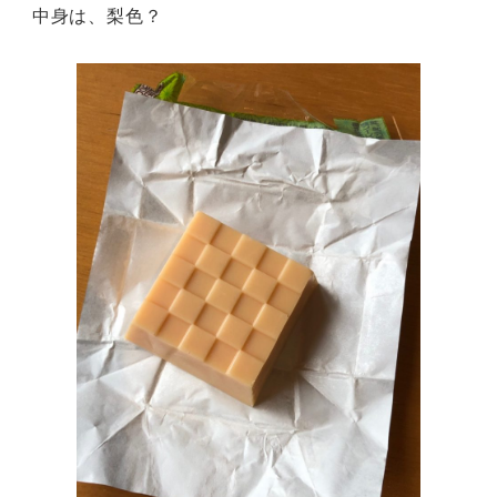
中身は、梨色？