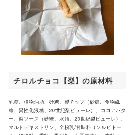
チロルチョコ【梨】の原材料
乳糖、植物油脂、砂糖、梨チップ（砂糖、食物繊
維、異性化液糖、20世紀梨ピューレ）、ココアバタ
ー、梨ソース（砂糖、水飴、20世紀梨ピューレ）、
マルトデキストリン、全粉乳/甘味料（ソルビトー