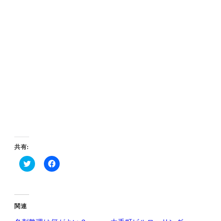
共有:
ク
F
リ
a
ッ
c
ク
e
し
b
て
o
関連
T
o
w
k