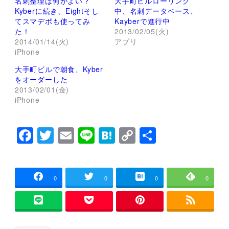
名刺整理は何がよい？
大手町ビルローリング
i
で
t
共
Kyberに続き、Eightそし
中、名刺データベース、
t
有
てスマデポも使ってみ
Kayberで進行中
e
す
r
る
た！
2013/02/05(火)
で
に
2014/01/14(火)
アプリ
共
は
有
ク
iPhone
(
リ
新
ッ
し
ク
大手町ビルで朝食、Kyber
い
し
をオーダーした
ウ
て
ィ
く
2013/02/01(金)
ン
だ
iPhone
ド
さ
ウ
い
で
(
開
新
き
し
F
T
E
Li
H
C
共
ま
い
す
ウ
a
wi
m
n
at
o
有
)
ィ
ン
c
tt
ai
e
e
p
ド
ウ
で
e
er
l
n
y
0
0
0
0
開
き
b
a
Li
ま
す
)
o
n