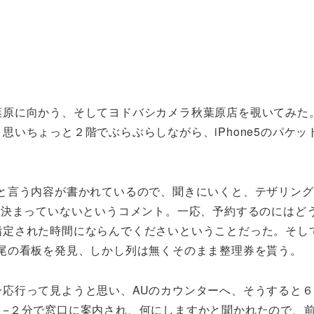
原に向かう、そしてヨドバシカメラ秋葉原店を覗いてみた
いちょっと２階でぶらぶらしながら、iPhone5のパケッ
と言う内容が書かれているので、聞きにいくと、テザリン
は決まっていないというコメント。一応、予約するのにはど
指定された時間にならんでくださいということだった。そし
尾の看板を発見、しかし列は無くそのまま整理券を貰う。
応行って見ようと思い、AUのカウンターへ、そうすると
１−２分で窓口に案内され、何にしますかと聞かれたので、