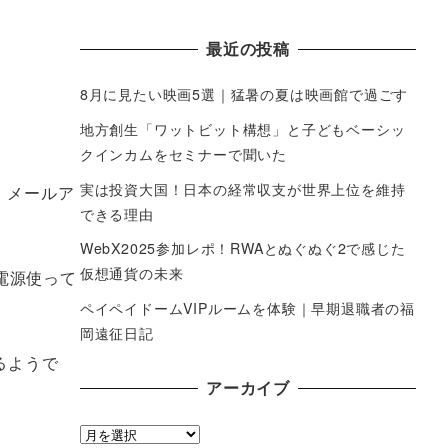
最近の投稿
8月に見たい映画5選｜猛暑の夏は映画館で過ごす
地方創生「ワットビット構想」と子どもベーシッ
クインカムをセミナーで聞いた
実は投資大国！日本の経常収支が世界上位を維持
 メールア
できる理由
WebX2025参加レポ！RWAとぬぐぬぐ2で感じた
仮想通貨の未来
電源使って
ペイペイドームVIPルームを体験｜早期退職者の福
岡遠征日記
るようで
アーカイブ
ア