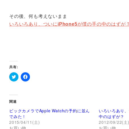
その後、何も考えないまま
いろいろあり、ついに
iPhone5
が僕の手の中のはずが？ | T
共有:
ク
F
リ
a
ッ
c
ク
e
し
b
て
o
関連
T
o
w
k
ビックカメラでApple Watchの予約に並ん
いろいろあり、つ
i
で
t
共
でみた！
中のはずが？
t
有
2015/04/11(土)
2012/09/22(土
e
す
r
る
お買い物
お買い物