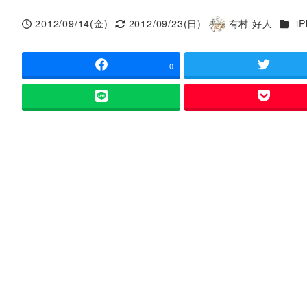
カテ
2012/09/14(金)
2012/09/23(日)
有村 好人
i
投稿日
更新日
著
者
0