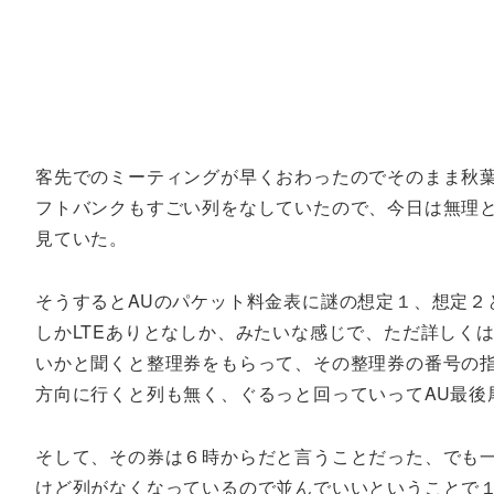
客先でのミーティングが早くおわったのでそのまま秋葉
フトバンクもすごい列をなしていたので、今日は無理と思
見ていた。
そうするとAUのパケット料金表に謎の想定１、想定２
しかLTEありとなしか、みたいな感じで、ただ詳しく
いかと聞くと整理券をもらって、その整理券の番号の
方向に行くと列も無く、ぐるっと回っていってAU最後
そして、その券は６時からだと言うことだった、でも一
けど列がなくなっているので並んでいいということで