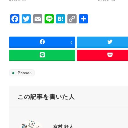
で
に
共
は
有
ク
(
リ
F
T
E
Li
H
C
共
新
ッ
し
ク
い
し
a
wi
m
n
at
o
有
ウ
て
ィ
く
c
tt
ai
e
e
p
ン
だ
ド
さ
ウ
い
e
er
l
n
y
0
で
(
開
新
b
a
Li
き
し
ま
い
す
ウ
o
n
)
ィ
ン
o
k
ド
iPhone5
ウ
k
で
開
き
ま
す
この記事を書いた人
)
有村 好人