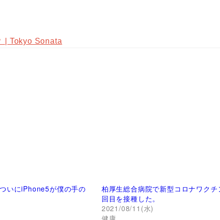
okyo Sonata
いにiPhone5が僕の手の
柏厚生総合病院で新型コロナワクチ
回目を接種した。
)
2021/08/11(水)
健康