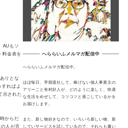
。AUもソ
へららいふメルマガ配信中
ト料金表を
へららいふメルマガ配信中。
グありとな
ほぼ毎日、早期退社して、
稼げない個人事業主の
うすればよ
アリーこと有村好人が、どのように楽しく、
快適
て示された
な生活をめぜして、
コツコツと過ごしているかを
お届けします。
６時からだ
また、新し物好きなので、いろいろ新しい物、
新
前の人が言
していサービスを試しているので、それらも書い