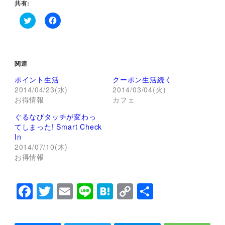
共有:
ク
F
リ
a
ッ
c
ク
e
し
b
て
o
関連
T
o
w
k
ポイント生活
クーポン生活続く
i
で
t
共
2014/04/23(水)
2014/03/04(火)
t
有
お得情報
カフェ
e
す
r
る
で
に
ぐるなびタッチが変わっ
共
は
てしまった! Smart Check
有
ク
(
リ
In
新
ッ
し
ク
2014/07/10(木)
い
し
お得情報
ウ
て
ィ
く
ン
だ
ド
さ
F
T
E
Li
H
C
共
ウ
い
で
(
開
新
a
wi
m
n
at
o
有
き
し
ま
い
c
tt
ai
e
e
p
す
ウ
)
ィ