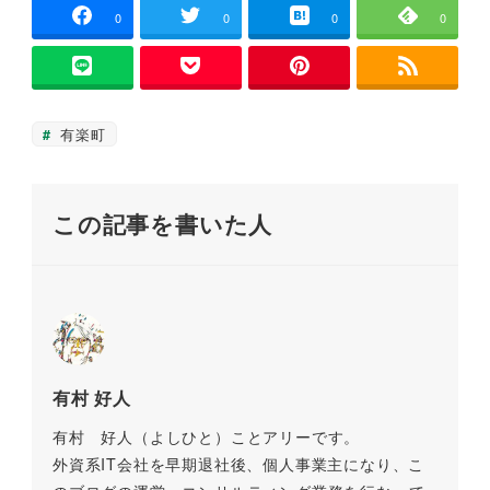
ン
e
er
l
n
y
0
0
0
0
ド
ウ
b
a
Li
で
開
き
o
n
ま
す
o
k
)
有楽町
k
この記事を書いた人
有村 好人
有村 好人（よしひと）ことアリーです。
外資系IT会社を早期退社後、個人事業主になり、こ