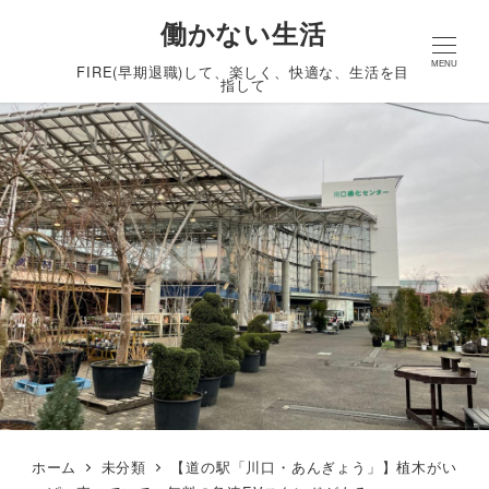
働かない生活
MENU
FIRE(早期退職)して、楽しく、快適な、生活を目
指して
ホーム
未分類
【道の駅「川口・あんぎょう」】植木がい