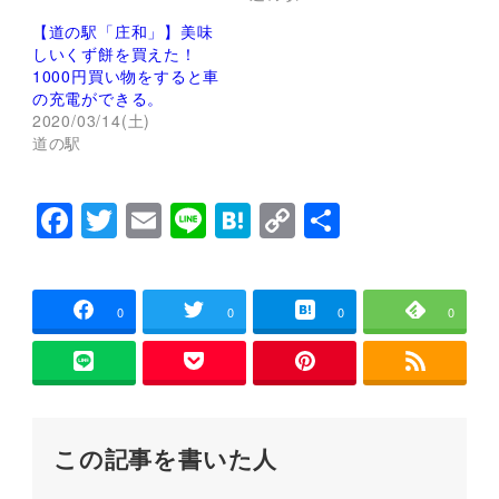
し
ク
い
し
【道の駅「庄和」】美味
ウ
て
ィ
く
しいくず餅を買えた！
ン
だ
1000円買い物をすると車
ド
さ
ウ
い
の充電ができる。
で
(
2020/03/14(土)
開
新
き
し
道の駅
ま
い
す
ウ
)
ィ
ン
F
T
E
Li
H
C
共
ド
ウ
で
a
wi
m
n
at
o
有
開
き
c
tt
ai
e
e
p
ま
す
)
e
er
l
n
y
0
0
0
0
b
a
Li
o
n
o
k
この記事を書いた人
k