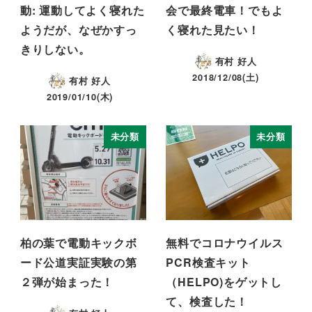
動: 運動してよく寝れた
会で最終電車！でもよ
ようだが、なぜかすっ
く寝れた見たい！
きりしない。
有村 好人
2018/12/08(土)
有村 好人
2019/01/10(木)
未分類
未分類
柏の葉で電動キックボ
無料でコロナウイルス
ード公道実証実験の第
PCR検査キット
２弾が始まった！
（HELPO)をゲットし
て、検査した！