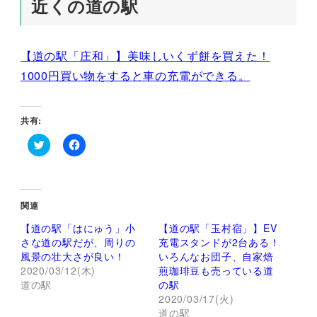
近くの道の駅
【道の駅「庄和」】美味しいくず餅を買えた！
1000円買い物をすると車の充電ができる。
共有:
ク
F
リ
a
ッ
c
ク
e
し
b
て
o
関連
T
o
w
k
【道の駅「はにゅう」小
【道の駅「玉村宿」】EV
i
で
t
共
さな道の駅だが、周りの
充電スタンドが2台ある！
t
有
風景の壮大さが良い！
いろんなお団子、自家焙
e
す
r
る
2020/03/12(木)
煎珈琲豆も売っている道
で
に
道の駅
の駅
共
は
有
ク
2020/03/17(火)
(
リ
新
ッ
道の駅