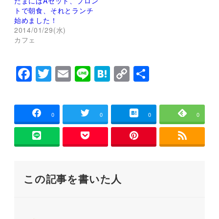
たまにはAセット、プロン
有
ク
(
リ
トで朝食、それとランチ
新
ッ
し
ク
始めました！
い
し
2014/01/29(水)
ウ
て
ィ
く
カフェ
ン
だ
ド
さ
ウ
い
で
(
F
T
E
Li
H
C
共
開
新
き
し
a
wi
m
n
at
o
有
ま
い
す
ウ
)
ィ
c
tt
ai
e
e
p
ン
ド
e
er
l
n
y
ウ
0
0
0
0
で
開
b
a
Li
き
ま
o
n
す
)
o
k
この記事を書いた人
k