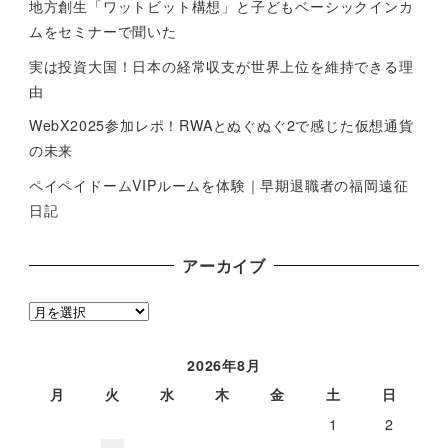
地方創生「ワットビット構想」と子どもベーシックインカ
ムをセミナーで聞いた
実は投資大国！日本の経常収支が世界上位を維持できる理
由
WebX2025参加レポ！RWAとぬぐぬぐ2で感じた仮想通貨
の未来
ペイペイドームVIPルームを体験｜早期退職者の福岡遠征
日記
アーカイブ
ア
ー
カ
2026年8月
イ
月
火
水
木
金
土
日
ブ
1
2