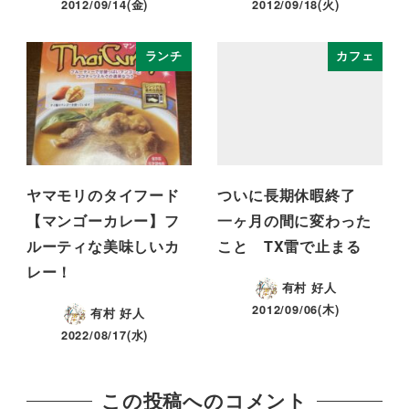
2012/09/14(金)
2012/09/18(火)
ランチ
カフェ
ヤマモリのタイフード
ついに長期休暇終了
【マンゴーカレー】フ
一ヶ月の間に変わった
ルーティな美味しいカ
こと TX雷で止まる
レー！
有村 好人
2012/09/06(木)
有村 好人
2022/08/17(水)
この投稿へのコメント