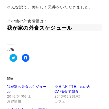
そんな訳で、美味しく天丼をいただきました。
その他の外食情報は：
我が家の外食スケジュール
共有:
ク
F
リ
a
ッ
c
ク
e
し
b
て
o
関連
T
o
w
k
我が家の外食スケジュー
今日もKITTE、丸の内
i
で
t
共
ル
CAFE会で朝食
t
有
2018/01/06(土)
2013/03/28(木)
e
す
r
る
お得情報
カフェ
で
に
共
は