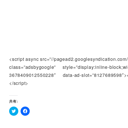
<script async src=”//pagead2.googlesyndication.
class=”adsbygoogle” style=”display:inline-block;w
3678409012550228″ data-ad-slot=”8127689598″></in
</script>
共有:
ク
F
リ
a
ッ
c
ク
e