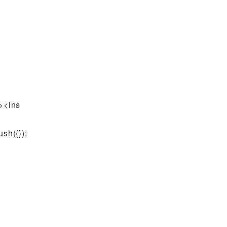
リ
ー
><ins
sh({});