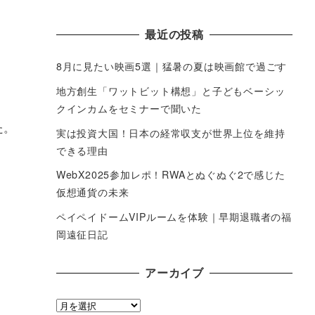
最近の投稿
8月に見たい映画5選｜猛暑の夏は映画館で過ごす
地方創生「ワットビット構想」と子どもベーシッ
クインカムをセミナーで聞いた
た。
実は投資大国！日本の経常収支が世界上位を維持
できる理由
WebX2025参加レポ！RWAとぬぐぬぐ2で感じた
仮想通貨の未来
ペイペイドームVIPルームを体験｜早期退職者の福
岡遠征日記
アーカイブ
ア