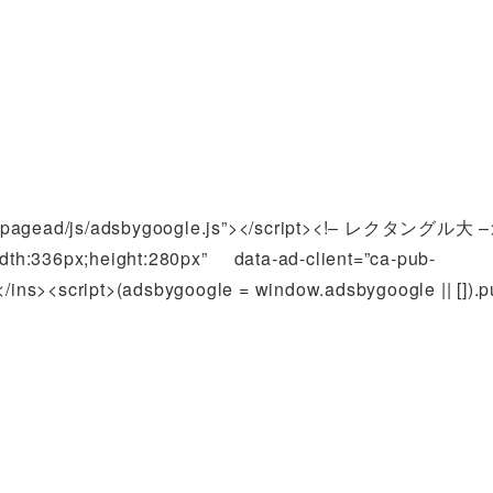
com/pagead/js/adsbygoogle.js”></script><!– レクタングル大 –
idth:336px;height:280px” data-ad-client=”ca-pub-
s><script>(adsbygoogle = window.adsbygoogle || []).pu