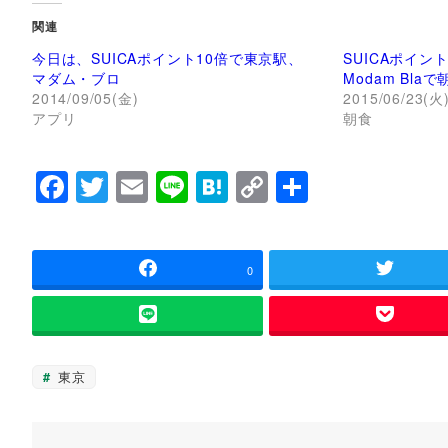
し
b
て
o
関連
T
o
w
k
今日は、SUICAポイント10倍で東京駅、
SUICAポイン
i
で
t
共
マダム・ブロ
Modam Blaで
t
有
2014/09/05(金)
2015/06/23(火
e
す
r
る
アプリ
朝食
で
に
共
は
有
ク
(
リ
F
T
E
Li
H
C
共
新
ッ
し
ク
い
し
a
wi
m
n
at
o
有
ウ
て
ィ
く
c
tt
ai
e
e
p
ン
だ
ド
さ
ウ
い
e
er
l
n
y
0
で
(
開
新
b
a
Li
き
し
ま
い
す
ウ
o
n
)
ィ
ン
o
k
ド
東京
ウ
k
で
開
き
ま