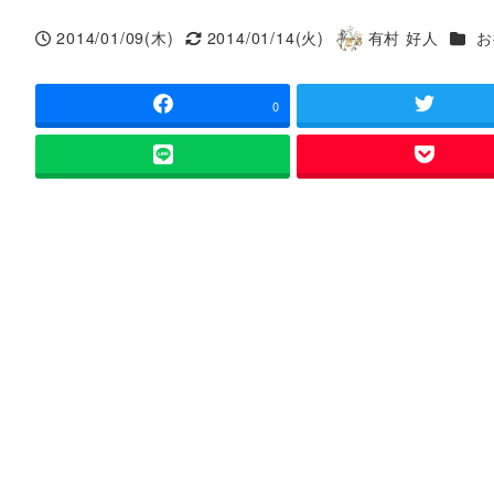
カテ
2014/01/09(木)
2014/01/14(火)
有村 好人
お
投稿日
更新日
著
者
0