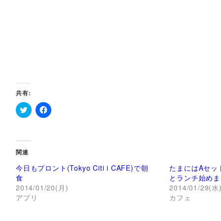
共有:
ク
F
リ
a
ッ
c
ク
e
し
b
て
o
関連
T
o
w
k
今日もプロント(Tokyo Citi i CAFE)で朝
たまにはAセッ
i
で
t
共
食
とランチ始めま
t
有
2014/01/20(月)
2014/01/29(水
e
す
r
る
アプリ
カフェ
で
に
共
は
有
ク
(
リ