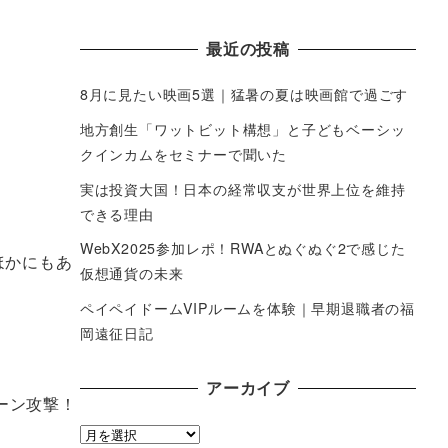
最近の投稿
8月に見たい映画5選｜猛暑の夏は映画館で過ごす
地方創生「ワットビット構想」と子どもベーシッ
クインカムをセミナーで聞いた
実は投資大国！日本の経常収支が世界上位を維持
できる理由
WebX2025参加レポ！RWAとぬぐぬぐ2で感じた
ほかにもあ
仮想通貨の未来
ペイペイドームVIPルームを体験｜早期退職者の福
岡遠征日記
アーカイブ
ーン攻撃！
ア