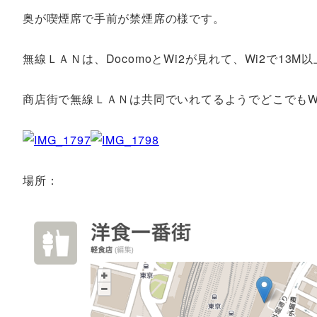
奥が喫煙席で手前が禁煙席の様です。
無線ＬＡＮは、DocomoとWi2が見れて、Wi2で13
商店街で無線ＬＡＮは共同でいれてるようでどこでもW
場所：