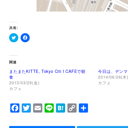
共有:
ク
F
リ
a
ッ
c
ク
e
し
b
て
o
関連
T
o
w
k
またまたKITTE, Tokyo Citi I CAFEで朝
今日は、デンマ
i
で
t
共
食
2014/06/26(木
t
有
2013/03/29(金)
カフェ
e
す
r
る
カフェ
で
に
共
は
有
ク
(
リ
F
T
E
Li
H
C
共
新
ッ
し
ク
い
し
a
wi
m
n
at
o
有
ウ
て
ィ
く
c
tt
ai
e
e
p
ン
だ
ド
さ