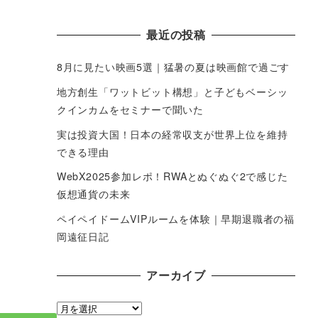
最近の投稿
8月に見たい映画5選｜猛暑の夏は映画館で過ごす
地方創生「ワットビット構想」と子どもベーシッ
クインカムをセミナーで聞いた
実は投資大国！日本の経常収支が世界上位を維持
できる理由
WebX2025参加レポ！RWAとぬぐぬぐ2で感じた
仮想通貨の未来
ペイペイドームVIPルームを体験｜早期退職者の福
岡遠征日記
アーカイブ
ア