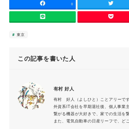
ウ
い
e
er
l
n
y
0
で
(
開
新
b
a
Li
き
し
ま
い
す
ウ
o
n
)
ィ
ン
o
k
ド
東京
ウ
k
で
開
き
ま
す
この記事を書いた人
)
有村 好人
有村 好人（よしひと）ことアリーで
外資系IT会社を早期退社後、個人事業
繋がる機器が大好きで、家での生活を
また、電気自動車の日産リーフで、ど