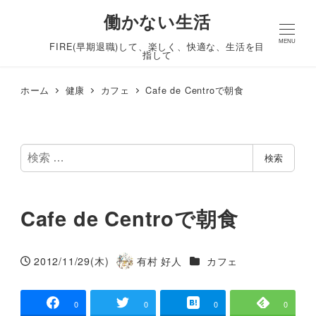
働かない生活
MENU
FIRE(早期退職)して、楽しく、快適な、生活を目
指して
ホーム
健康
カフェ
Cafe de Centroで朝食
検
検索
索
Cafe de Centroで朝食
カテゴリー
2012/11/29(木)
有村 好人
カフェ
投稿日
著
者
0
0
0
0