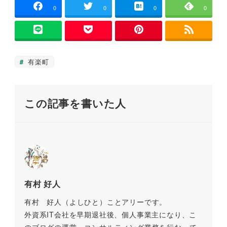
ド
e
er
l
n
y
ウ
0
0
0
0
で
開
b
a
Li
き
ま
o
n
す
)
o
k
有楽町
k
この記事を書いた人
有村 好人
有村 好人（よしひと）ことアリーです。
外資系IT会社を早期退社後、個人事業主になり、こ