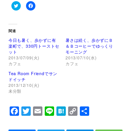
ク
F
リ
a
ッ
c
ク
e
し
b
て
o
関連
T
o
w
k
今日も暑く、歩かずに有
暑さは続く、歩かずにＢ
i
で
t
共
楽町で、330円トーストセ
＆Ｂコーヒーでゆっくり
t
有
ット
モーニング
e
す
r
る
2013/07/09(火)
2013/07/10(水)
で
に
カフェ
カフェ
共
は
有
ク
(
リ
Tea Room Friendでサン
新
ッ
し
ク
ドイッチ
い
し
2013/12/10(火)
ウ
て
ィ
く
未分類
ン
だ
ド
さ
ウ
い
で
(
F
T
E
Li
H
C
共
開
新
き
し
a
wi
m
n
at
o
有
ま
い
す
ウ
)
ィ
c
tt
ai
e
e
p
ン