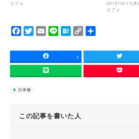
カフェ
2012/10/11(木
e
す
r
る
カフェ
で
に
共
は
有
ク
(
リ
F
T
E
Li
H
C
共
新
ッ
し
ク
い
し
a
wi
m
n
at
o
有
ウ
て
ィ
く
c
tt
ai
e
e
p
ン
だ
ド
さ
ウ
い
e
er
l
n
y
0
で
(
開
新
b
a
Li
き
し
ま
い
す
ウ
o
n
)
ィ
ン
o
k
ド
日本橋
ウ
k
で
開
き
ま
す
この記事を書いた人
)