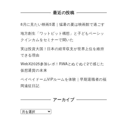
最近の投稿
8月に見たい映画5選｜猛暑の夏は映画館で過ごす
地方創生「ワットビット構想」と子どもベーシッ
クインカムをセミナーで聞いた
実は投資大国！日本の経常収支が世界上位を維持
できる理由
WebX2025参加レポ！RWAとぬぐぬぐ2で感じた
仮想通貨の未来
ペイペイドームVIPルームを体験｜早期退職者の福
岡遠征日記
アーカイブ
ア