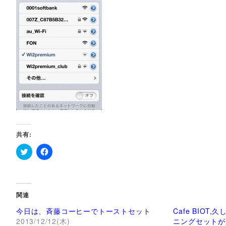
共有:
ク
F
リ
a
ッ
c
ク
e
し
b
て
o
関連
T
o
w
k
今日は、斉藤コーヒーでトーストセット
Cafe BIO
i
で
t
共
2013/12/12(木)
ニングセットが
t
有