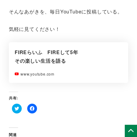
そんなあがきを、毎日YouTubeに投稿している。
気軽に見てください！
FIREらいふ FIREして5年
その楽しい生活を語る
www.youtube.com
共有:
ク
F
リ
a
ッ
c
ク
e
し
b
て
o
関連
T
o