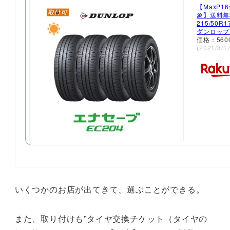
【MaxP1
象】送料無料
215/50R
ダンロップ 
価格：56
(2021/8/
いくつかのお店が出てきて、選ぶことができる。
また、取り付けも”タイヤ交換チケット（タイヤの