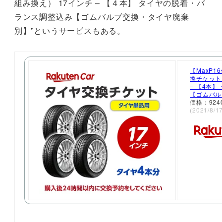
組み換え） 17インチ – 【４本】 タイヤの脱着・バ
ランス調整込み【ゴムバルブ交換・タイヤ廃棄
別】”というサービスもある。
【MaxP1
換チケット
– 【4本
【ゴムバル
価格：92
(2021/8/