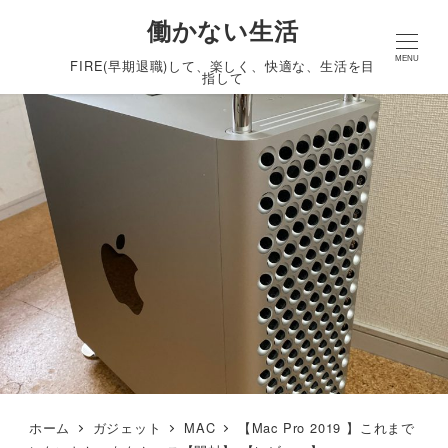
働かない生活
MENU
FIRE(早期退職)して、楽しく、快適な、生活を目
指して
ホーム
ガジェット
MAC
【Mac Pro 2019 】これまで