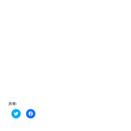
共有:
ク
F
リ
a
ッ
c
ク
e