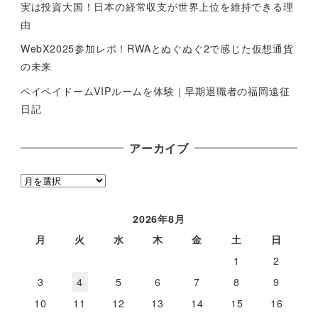
実は投資大国！日本の経常収支が世界上位を維持できる理
由
WebX2025参加レポ！RWAとぬぐぬぐ2で感じた仮想通貨
の未来
ペイペイドームVIPルームを体験｜早期退職者の福岡遠征
日記
アーカイブ
ア
ー
カ
2026年8月
イ
月
火
水
木
金
土
日
ブ
1
2
3
4
5
6
7
8
9
10
11
12
13
14
15
16