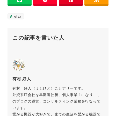
b
a
Li
す
)
o
n
o
k
etax
k
この記事を書いた人
有村 好人
有村 好人（よしひと）ことアリーです。
外資系IT会社を早期退社後、個人事業主になり、こ
のブログの運営、コンサルティング業務を行なって
います。
繋がる機器が大好きで、家での生活を繋がる機器で