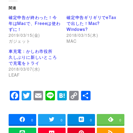
し
b
て
o
関連
T
o
w
k
確定申告が終わった！今
確定申告ギリギリでeTax
i
で
t
共
年はMacで、Freeeは使わ
で出した！Mac?
t
有
ずに！
Windows?
e
す
r
る
2019/03/15(金)
2018/03/15(木)
で
に
ガジェット
MAC
共
は
有
ク
(
リ
車充電：かしわ市役所
新
ッ
し
ク
久しぶりに新しいところ
い
し
で充電をトライ
ウ
て
ィ
く
2018/03/07(水)
ン
だ
LEAF
ド
さ
ウ
い
で
(
開
新
き
し
F
T
E
Li
H
C
共
ま
い
す
ウ
a
wi
m
n
at
o
有
)
ィ
ン
c
tt
ai
e
e
p
ド
ウ
で
e
er
l
n
y
0
0
0
0
開
き
ま