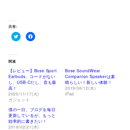
共有:
ク
F
リ
a
ッ
c
ク
e
し
b
て
o
関連
T
o
w
k
【レビュー】Bose Sport
Bose SoundWear
i
で
t
共
Earbuds、コードがない
Companion Speakerは素
t
有
し、USB-Cだし、音も最
晴らしい！新しい体験！
e
す
r
る
高！
2019/06/12(水)
で
に
2020/11/17(火)
iPad
共
は
有
ク
ガジェット
(
リ
新
ッ
し
ク
僕の一日、ブログを毎日
い
し
更新しているが、もっと
ウ
て
ィ
く
効率的に書きたい！
ン
だ
2019/02/21(木)
ド
さ