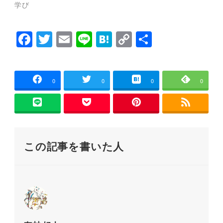
ウ
い
学び
で
(
開
新
き
し
ま
い
F
T
E
Li
H
C
共
す
ウ
)
ィ
ン
a
wi
m
n
at
o
有
ド
ウ
c
tt
ai
e
e
p
で
開
e
er
l
n
y
き
0
0
0
0
ま
す
b
a
Li
)
o
n
o
k
この記事を書いた人
k