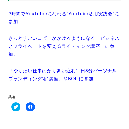
2時間でYouTuberになれる”YouTube活用実践会”に
参加！
きっとすごいコピーがかけるようになる「ビジネス
とプライベートを変えるライティング講座」に参
加。
「やりたい仕事ばかり舞い込む“1日5分パーソナル
ブランディング術”講座」＠KOILに参加。
共有:
ク
F
リ
a
ッ
c
ク
e
し
b