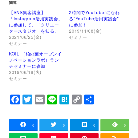
て
o
関連
T
o
w
k
【SNS集客講座】
2時間でYouTuberになれ
i
で
t
共
「Instagram活用実践会」
る”YouTube活用実践会”
t
有
に参加して、「クリエー
に参加！
e
す
r
る
タースタジオ」を知る。
2019/11/08(金)
で
に
2021/06/25(金)
セミナー
共
は
有
ク
セミナー
(
リ
新
ッ
し
ク
KOIL （柏の葉オープンイ
い
し
ノベーションラボ）ラン
ウ
て
ィ
く
チセミナーに参加
ン
だ
2019/06/18(火)
ド
さ
ウ
い
セミナー
で
(
開
新
き
し
ま
い
F
T
E
Li
H
C
共
す
ウ
)
ィ
ン
a
wi
m
n
at
o
有
ド
ウ
c
tt
ai
e
e
p
で
開
e
er
l
n
y
き
0
0
0
0
ま
す
)