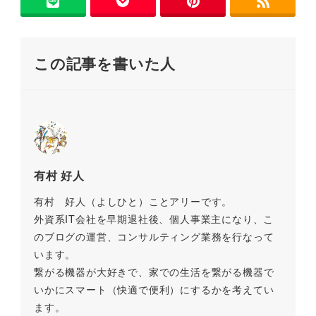
b
a
Li
o
n
o
k
この記事を書いた人
k
有村 好人
有村 好人（よしひと）ことアリーです。
外資系IT会社を早期退社後、個人事業主になり、こ
のブログの運営、コンサルティング業務を行なって
います。
繋がる機器が大好きで、家での生活を繋がる機器で
いかにスマート（快適で便利）にするかを考えてい
ます。