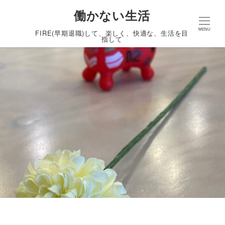
働かない生活
MENU
FIRE(早期退職)して、楽しく、快適な、生活を目
指して