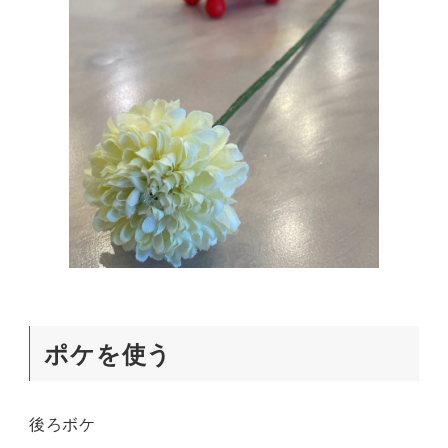
ポケを使う
後ろボケ