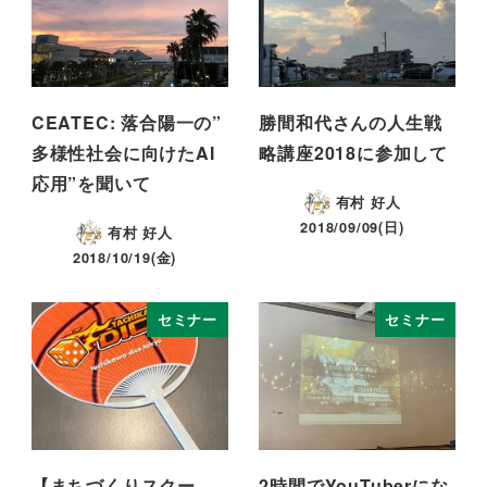
CEATEC: 落合陽一の”
勝間和代さんの人生戦
多様性社会に向けたAI
略講座2018に参加して
応用”を聞いて
有村 好人
2018/09/09(日)
有村 好人
2018/10/19(金)
セミナー
セミナー
【まちづくりスクー
2時間でYouTuberにな