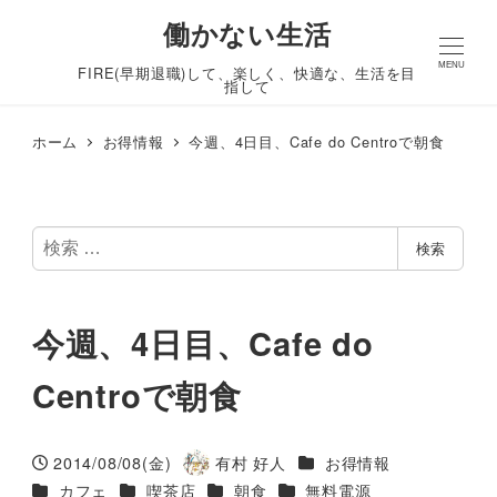
働かない生活
MENU
FIRE(早期退職)して、楽しく、快適な、生活を目
指して
ホーム
お得情報
今週、4日目、Cafe do Centroで朝食
検
検索
索
今週、4日目、Cafe do
Centroで朝食
カテゴリー
2014/08/08(金)
有村 好人
お得情報
投稿日
著
カテゴリー
カテゴリー
カテゴリー
カテゴリー
カフェ
喫茶店
朝食
無料電源