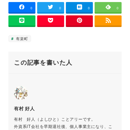
c
tt
ai
e
e
p
)
ィ
ン
e
er
l
n
y
0
0
0
0
ド
ウ
b
a
Li
で
開
き
o
n
ま
す
o
k
)
有楽町
k
この記事を書いた人
有村 好人
有村 好人（よしひと）ことアリーです。
外資系IT会社を早期退社後、個人事業主になり、こ