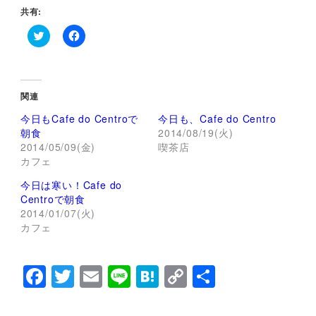
共有:
ク
F
リ
a
ッ
c
ク
e
し
b
て
o
関連
T
o
w
k
今日もCafe do Centroで
今日も、Cafe do Centro
i
で
t
共
朝食
2014/08/19(火)
t
有
2014/05/09(金)
喫茶店
e
す
r
る
カフェ
で
に
共
は
今日は寒い！Cafe do
有
ク
(
リ
Centroで朝食
新
ッ
し
ク
2014/01/07(火)
い
し
カフェ
ウ
て
ィ
く
ン
だ
ド
さ
F
T
E
Li
H
C
共
ウ
い
で
(
開
新
a
wi
m
n
at
o
有
き
し
ま
い
す
ウ