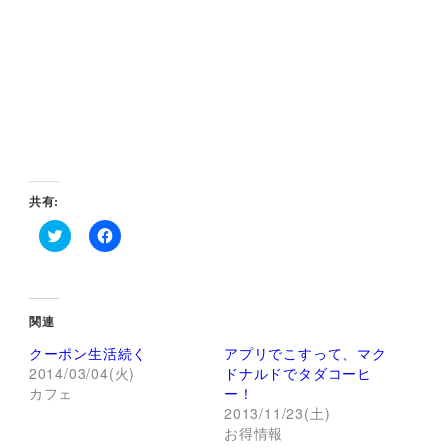
共有:
ク
F
リ
a
ッ
c
ク
e
し
b
て
o
関連
T
o
w
k
クーポン生活続く
アプリでこすって、マク
i
で
t
共
2014/03/04(火)
ドナルドでタダコーヒ
t
有
カフェ
ー！
e
す
r
る
2013/11/23(土)
で
に
お得情報
共
は
有
ク