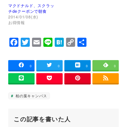
(
リ
マクドナルド、スクラッ
新
ッ
し
ク
チdeクーポンで朝食
い
し
2014/01/08(水)
ウ
て
ィ
く
お得情報
ン
だ
ド
さ
ウ
い
で
(
F
T
E
Li
H
C
共
開
新
き
し
a
wi
m
n
at
o
有
ま
い
す
ウ
)
ィ
c
tt
ai
e
e
p
ン
ド
e
er
l
n
y
ウ
0
0
0
0
で
開
b
a
Li
き
ま
o
n
す
)
o
k
柏の葉キャンパス
k
この記事を書いた人