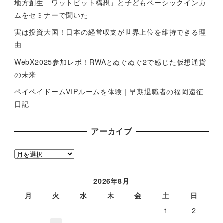
地方創生「ワットビット構想」と子どもベーシックインカ
ムをセミナーで聞いた
実は投資大国！日本の経常収支が世界上位を維持できる理
由
WebX2025参加レポ！RWAとぬぐぬぐ2で感じた仮想通貨
の未来
ペイペイドームVIPルームを体験｜早期退職者の福岡遠征
日記
アーカイブ
ア
ー
カ
2026年8月
イ
月
火
水
木
金
土
日
ブ
1
2