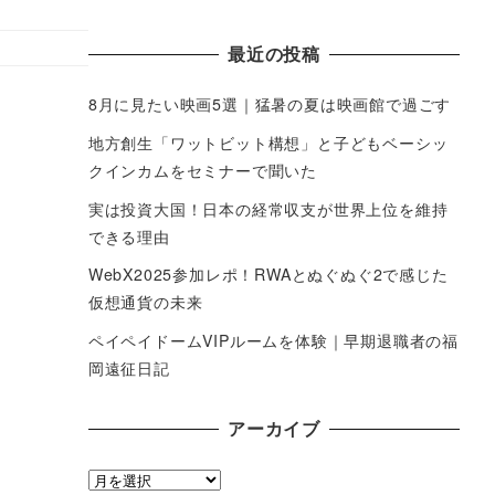
最近の投稿
8月に見たい映画5選｜猛暑の夏は映画館で過ごす
地方創生「ワットビット構想」と子どもベーシッ
クインカムをセミナーで聞いた
実は投資大国！日本の経常収支が世界上位を維持
できる理由
WebX2025参加レポ！RWAとぬぐぬぐ2で感じた
仮想通貨の未来
ペイペイドームVIPルームを体験｜早期退職者の福
岡遠征日記
アーカイブ
ア