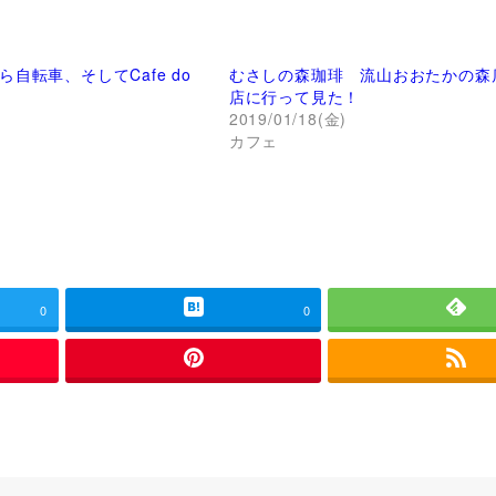
自転車、そしてCafe do
むさしの森珈琲 流山おおたかの森
店に行って見た！
)
2019/01/18(金)
カフェ
0
0