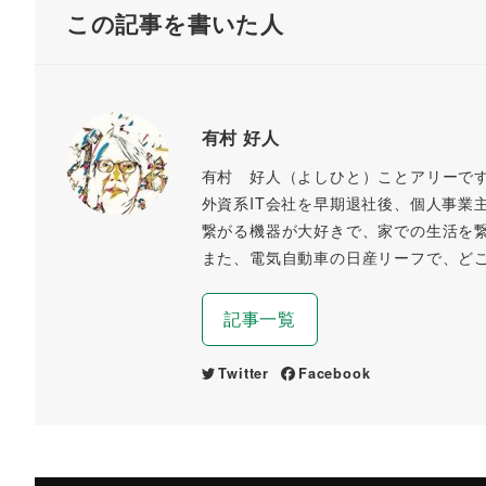
す
この記事を書いた人
)
有村 好人
有村 好人（よしひと）ことアリーで
外資系IT会社を早期退社後、個人事業
繋がる機器が大好きで、家での生活を
また、電気自動車の日産リーフで、ど
記事一覧
Twitter
Facebook