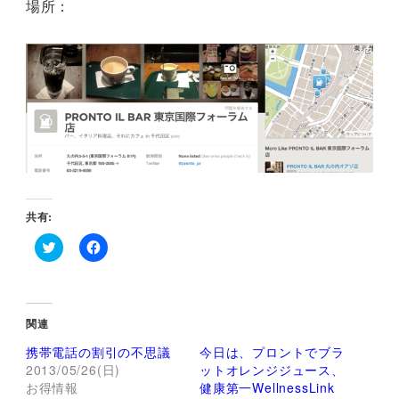
場所：
共有:
ク
F
リ
a
ッ
c
ク
e
し
b
て
o
関連
T
o
w
k
携帯電話の割引の不思議
今日は、プロントでブラ
i
で
t
共
2013/05/26(日)
ットオレンジジュース、
t
有
お得情報
健康第一WellnessLink
e
す