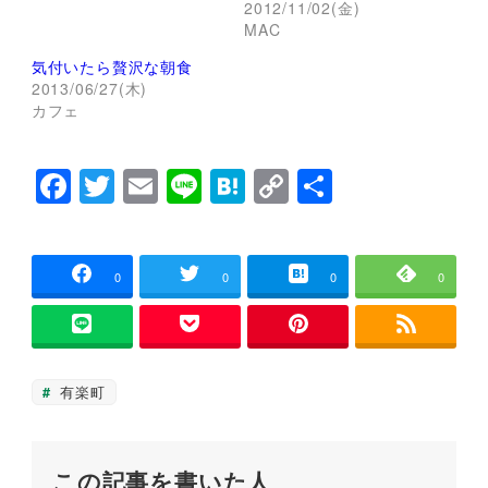
r
る
2012/11/02(金)
で
に
MAC
共
は
有
ク
(
リ
気付いたら贅沢な朝食
新
ッ
し
ク
2013/06/27(木)
い
し
カフェ
ウ
て
ィ
く
ン
だ
ド
さ
F
T
E
Li
H
C
共
ウ
い
で
(
開
新
a
wi
m
n
at
o
有
き
し
ま
い
c
tt
ai
e
e
p
す
ウ
)
ィ
ン
e
er
l
n
y
0
0
0
0
ド
ウ
b
a
Li
で
開
き
o
n
ま
す
o
k
)
有楽町
k
この記事を書いた人