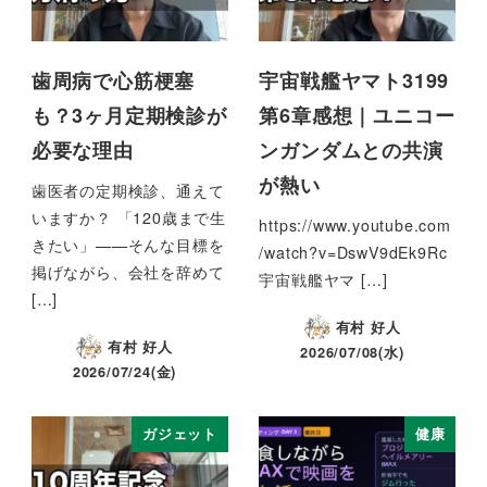
歯周病で心筋梗塞
宇宙戦艦ヤマト3199
も？3ヶ月定期検診が
第6章感想｜ユニコー
必要な理由
ンガンダムとの共演
が熱い
歯医者の定期検診、通えて
いますか？ 「120歳まで生
https://www.youtube.com
きたい」——そんな目標を
/watch?v=DswV9dEk9Rc
掲げながら、会社を辞めて
宇宙戦艦ヤマ […]
[…]
有村 好人
有村 好人
2026/07/08(水)
2026/07/24(金)
ガジェット
健康