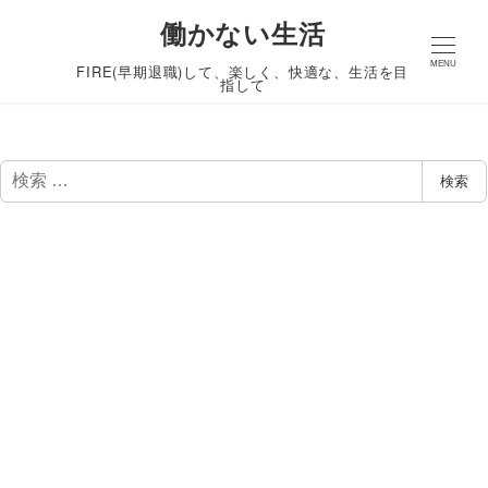
働かない生活
MENU
FIRE(早期退職)して、楽しく、快適な、生活を目
指して
検
検索
索