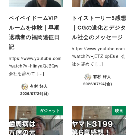
ペイペイドームVIP
トイストーリー5感想
ルームを体験｜早期
｜CGの進化とデジタ
退職者の福岡遠征日
ル社会のメッセージ
記
https://www.youtube.com
/watch?v=jETZIdpE69I 会
https://www.youtube.com
社を辞めて […]
/watch?v=hlinyaQJBQw
会社を辞めて […]
有村 好人
2026/07/24(金)
有村 好人
2026/07/26(日)
ガジェット
映画