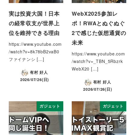
実は投資大国！日本
WebX2025参加レ
の経常収支が世界上
ポ！RWAとぬぐぬぐ
位を維持できる理由
2で感じた仮想通貨の
未来
https://www.youtube.com
/watch?v=8k78bB2vaB0
https://www.youtube.com
ファイナンシ […]
/watch?v=_TBN_5Rbzrk
WebX20 […]
有村 好人
2026/07/26(日)
有村 好人
2026/07/26(日)
ガジェット
ガジェット