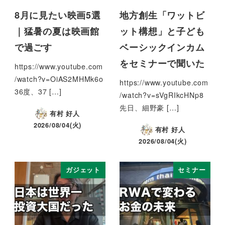
8月に見たい映画5選
地方創生「ワットビ
｜猛暑の夏は映画館
ット構想」と子ども
で過ごす
ベーシックインカム
をセミナーで聞いた
https://www.youtube.com
/watch?v=OiAS2MHMk6o
https://www.youtube.com
36度、37 […]
/watch?v=sVgRIkcHNp8
先日、細野豪 […]
有村 好人
2026/08/04(火)
有村 好人
2026/08/04(火)
ガジェット
セミナー