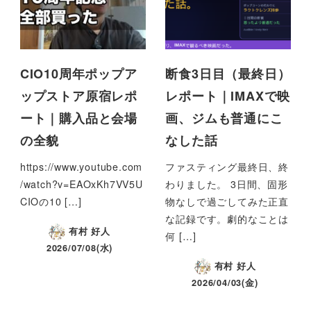
CIO10周年ポップア
断食3日目（最終日）
ップストア原宿レポ
レポート｜IMAXで映
ート｜購入品と会場
画、ジムも普通にこ
の全貌
なした話
https://www.youtube.com
ファスティング最終日、終
/watch?v=EAOxKh7VV5U
わりました。 3日間、固形
CIOの10 […]
物なしで過ごしてみた正直
な記録です。劇的なことは
有村 好人
何 […]
2026/07/08(水)
有村 好人
2026/04/03(金)