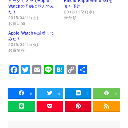
ビックカメラでApple
Kindle PaperWhite 3Gを
i
で
t
共
Watchの予約に並んでみ
また予約
t
有
た！
2012/11/21(水)
e
す
r
る
2015/04/11(土)
未分類
で
に
お買い物
共
は
有
ク
(
リ
Apple Watchを試着して
新
ッ
し
ク
みた！
い
し
2015/04/14(火)
ウ
て
ィ
く
お得情報
ン
だ
ド
さ
ウ
い
で
(
F
T
E
Li
H
C
共
開
新
き
し
a
wi
m
n
at
o
有
ま
い
す
ウ
)
ィ
c
tt
ai
e
e
p
ン
ド
e
er
l
n
y
ウ
0
0
0
0
で
開
b
a
Li
き
ま
o
n
す
)
o
k