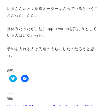
店員さんいわく結構オーダーは入っているというこ
とだった。ただ、
昼休みだったが、他にapple watchを買おうとして
いる人はいなかった。
予約を入れる人は先週のうちにしたのだろうと思
う。
共有:
ク
F
リ
a
ッ
c
ク
e
し
b
て
o
関連
T
o
w
k