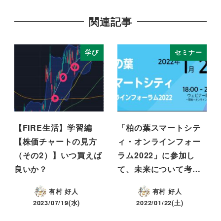
関連記事
学び
セミナー
【FIRE生活】学習編
「柏の葉スマートシテ
【株価チャートの見方
ィ・オンラインフォー
（その2）】いつ買えば
ラム2022」に参加し
良いか？
て、未来について考…
有村 好人
有村 好人
2023/07/19(水)
2022/01/22(土)