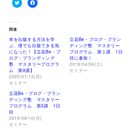
ク
F
リ
a
ッ
c
ク
e
し
b
て
o
関連
T
o
w
k
本を出版する方法を学
立花Be・ブログ・ブラン
i
で
t
共
ぶ、僕でも出版できる気
ディング塾 マスタリー
t
有
になった！【立花Be・ブ
プログラム 第１講 1日
e
す
r
る
ログ・ブランディング
目に参加！
で
に
塾 マスタリープログラ
2019/04/06(土)
共
は
有
ク
ム 第9講】
セミナー
(
リ
2020/01/13(月)
新
ッ
し
ク
セミナー
い
し
ウ
て
ィ
く
立花Be・ブログ・ブラン
ン
だ
ディング塾 マスタリー
ド
さ
ウ
い
プログラム 第3講 1日
で
(
目
開
新
き
し
2019/06/10(月)
ま
い
セミナー
す
ウ
)
ィ
ン
ド