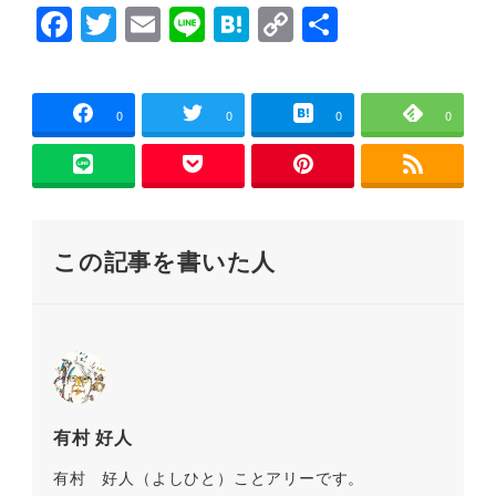
ウ
F
T
E
Li
H
C
共
で
開
a
wi
m
n
at
o
有
き
ま
す
c
tt
ai
e
e
p
)
e
er
l
n
y
0
0
0
0
b
a
Li
o
n
o
k
この記事を書いた人
k
有村 好人
有村 好人（よしひと）ことアリーです。