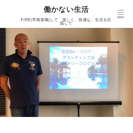
働かない生活
MENU
FIRE(早期退職)して、楽しく、快適な、生活を目
指して