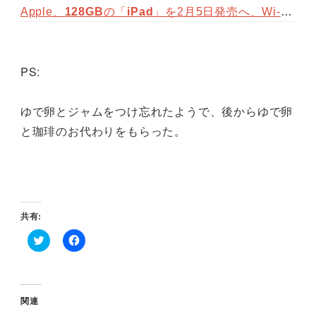
Apple、
128GB
の「
iPad
」を2月5日発売へ、Wi-Fi版が799ドル – ITpro
PS:
ゆで卵とジャムをつけ忘れたようで、後からゆで卵
と珈琲のお代わりをもらった。
共有:
ク
F
リ
a
ッ
c
ク
e
し
b
て
o
関連
T
o
w
k