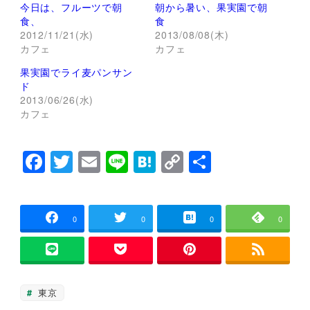
今日は、フルーツで朝
朝から暑い、果実園で朝
i
で
t
共
食、
食
t
有
2012/11/21(水)
2013/08/08(木)
e
す
r
る
カフェ
カフェ
で
に
共
は
果実園でライ麦パンサン
有
ク
(
リ
ド
新
ッ
し
ク
2013/06/26(水)
い
し
カフェ
ウ
て
ィ
く
ン
だ
ド
さ
F
T
E
Li
H
C
共
ウ
い
で
(
開
新
a
wi
m
n
at
o
有
き
し
ま
い
c
tt
ai
e
e
p
す
ウ
)
ィ
ン
e
er
l
n
y
0
0
0
0
ド
ウ
b
a
Li
で
開
き
o
n
ま
す
o
k
)
東京