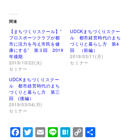
リ
a
ッ
c
ク
e
し
b
て
o
関連
T
o
w
k
【まちづくりスクール】”
UDCKまちづくりスクー
i
で
t
共
プロスポーツクラブが都
ル 都市経営時代のまち
t
有
市に活力を与え市民を健
づくりと暮らし方 第4
e
す
r
る
康にする” 第３回 2019
回 （前編）
で
に
年後期
2019/03/11(月)
共
は
有
ク
2019/10/22(火)
セミナー
(
リ
セミナー
新
ッ
し
ク
い
し
UDCKまちづくりスクー
ウ
て
ィ
く
ル 都市経営時代のまち
ン
だ
づくりと暮らし方 第三
ド
さ
ウ
い
回 (後編）
で
(
2019/03/04(月)
開
新
き
し
セミナー
ま
い
す
ウ
)
ィ
ン
F
T
E
Li
H
C
共
ド
ウ
で