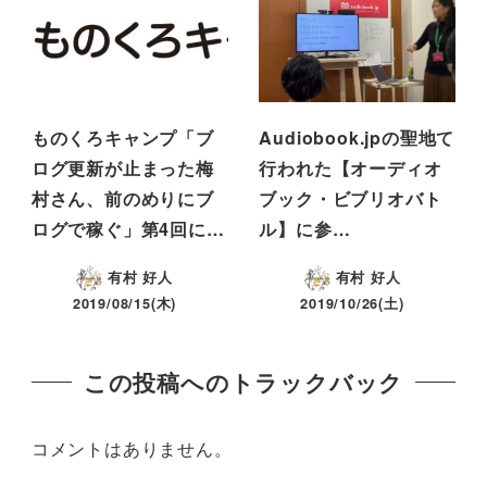
ものくろキャンプ「ブ
Audiobook.jpの聖地て
ログ更新が止まった梅
行われた【オーディオ
村さん、前のめりにブ
ブック・ビブリオバト
ログで稼ぐ」第4回に…
ル】に参…
有村 好人
有村 好人
2019/08/15(木)
2019/10/26(土)
この投稿へのトラックバック
コメントはありません。