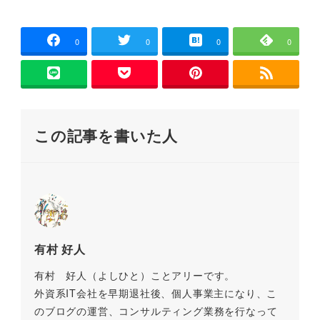
a
wi
m
n
at
o
有
開
き
c
tt
ai
e
e
p
ま
す
)
e
er
l
n
y
0
0
0
0
b
a
Li
o
n
o
k
この記事を書いた人
k
有村 好人
有村 好人（よしひと）ことアリーです。
外資系IT会社を早期退社後、個人事業主になり、こ
のブログの運営、コンサルティング業務を行なって