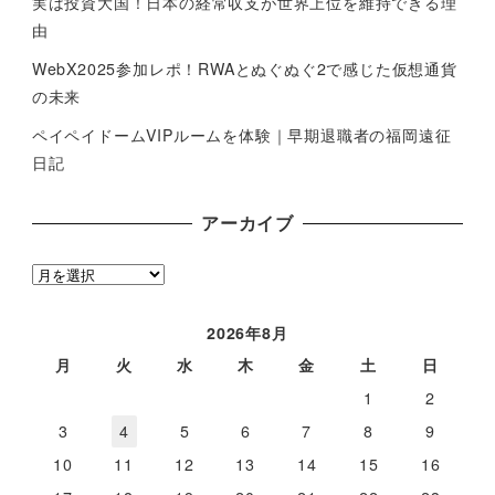
実は投資大国！日本の経常収支が世界上位を維持できる理
由
WebX2025参加レポ！RWAとぬぐぬぐ2で感じた仮想通貨
の未来
ペイペイドームVIPルームを体験｜早期退職者の福岡遠征
日記
アーカイブ
ア
ー
カ
2026年8月
イ
月
火
水
木
金
土
日
ブ
1
2
3
4
5
6
7
8
9
10
11
12
13
14
15
16