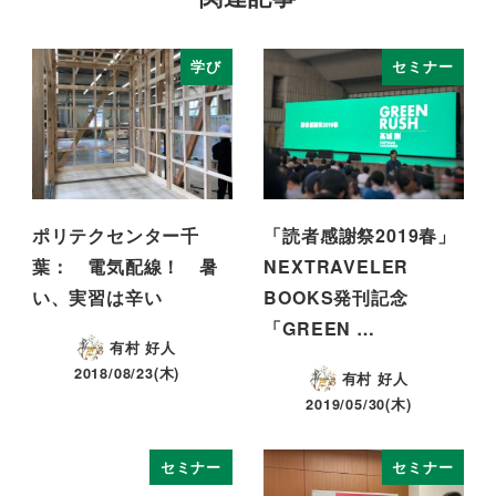
学び
セミナー
ポリテクセンター千
「読者感謝祭2019春」
葉： 電気配線！ 暑
NEXTRAVELER
い、実習は辛い
BOOKS発刊記念
「GREEN …
有村 好人
2018/08/23(木)
有村 好人
2019/05/30(木)
セミナー
セミナー