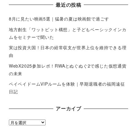
最近の投稿
8月に見たい映画5選｜猛暑の夏は映画館で過ごす
地方創生「ワットビット構想」と子どもベーシックインカ
ムをセミナーで聞いた
実は投資大国！日本の経常収支が世界上位を維持できる理
由
WebX2025参加レポ！RWAとぬぐぬぐ2で感じた仮想通貨
の未来
ペイペイドームVIPルームを体験｜早期退職者の福岡遠征
日記
アーカイブ
ア
ー