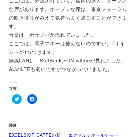
ここには、分煙されていて、店内の席と、オープン
な席があります。オープンな席は、東京フォーラム
の吹き抜けがみえて気持ちよく過ごすことができま
す。
音楽は、ボサノバが流れていました。
ここでは、電子マネーは使えないのですが、Tポイ
ントが1%つきます。
無線LANは、SoftBank,FON,wifineが見れました。
AUのLTEも弱いですがつながっていました。
共有:
ク
F
リ
a
ッ
c
ク
e
し
b
て
o
関連
T
o
w
k
EXCELSIOR CAFFEの新
エクセルシオールでモー
i
で