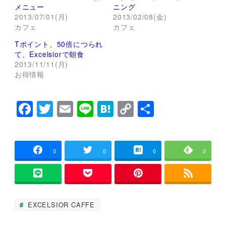
t
共
メニュー
ニング
t
有
2013/07/01(月)
2013/02/08(金)
e
す
r
る
カフェ
カフェ
で
に
共
は
Tポイント、50倍につられ
有
ク
(
リ
て、Excelsiorで朝食
新
ッ
し
ク
2013/11/11(月)
い
し
お得情報
ウ
て
ィ
く
ン
だ
ド
さ
F
T
E
Li
H
C
共
ウ
い
で
(
開
新
a
wi
m
n
at
o
有
き
し
ま
い
c
tt
ai
e
e
p
す
ウ
)
ィ
ン
e
er
l
n
y
0
0
0
0
ド
ウ
b
a
Li
で
開
き
o
n
ま
す
o
k
)
EXCELSIOR CAFFE
k