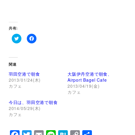
共有:
ク
F
リ
a
ッ
c
ク
e
し
b
て
o
関連
T
o
w
k
羽田空港で朝食
大阪伊丹空港で朝食、
i
で
t
共
2013/01/24(木)
Airport Bagel Cafe
t
有
カフェ
2013/04/19(金)
e
す
r
る
カフェ
で
に
共
は
今日は、羽田空港で朝食
有
ク
(
リ
2014/05/29(木)
新
ッ
し
ク
カフェ
い
し
ウ
て
ィ
く
ン
だ
ド
さ