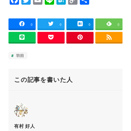
F
T
E
Li
H
C
共
ウ
い
a
wi
m
n
at
o
有
で
(
開
新
き
し
c
tt
ai
e
e
p
ま
い
す
ウ
e
er
l
n
y
0
0
0
0
)
ィ
ン
ド
b
a
Li
ウ
で
o
n
開
き
ま
o
k
羽田
す
)
k
この記事を書いた人
有村 好人