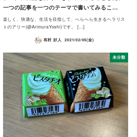
一つの記事を一つのテーマで書いてみるこ…
楽しく、快適な、生活を目指して、へらへら生きるヘラリス
トのアリー(@ArimuraYoshi)です。 […]
有村 好人
2021/02/05(金)
未分類