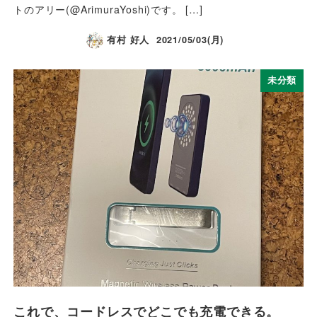
トのアリー(@ArimuraYoshi)です。 […]
有村 好人
2021/05/03(月)
未分類
これで、コードレスでどこでも充電できる。