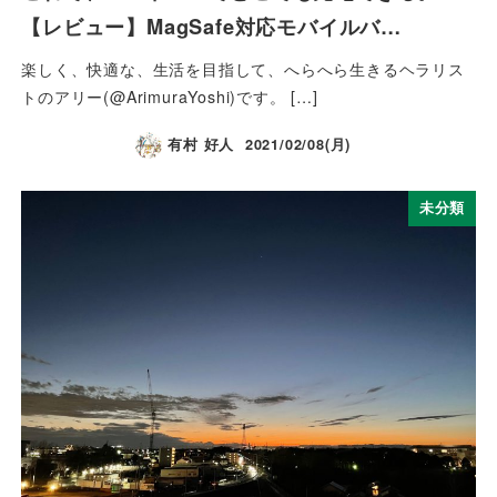
【レビュー】MagSafe対応モバイルバ…
楽しく、快適な、生活を目指して、へらへら生きるヘラリス
トのアリー(@ArimuraYoshi)です。 […]
有村 好人
2021/02/08(月)
未分類