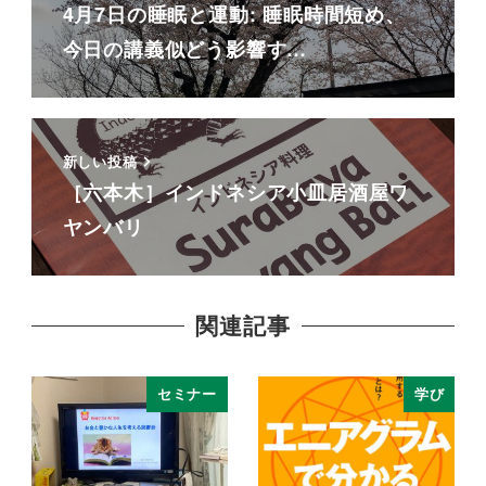
4月7日の睡眠と運動: 睡眠時間短め、
今日の講義似どう影響す…
新しい投稿
［六本木］インドネシア小皿居酒屋ワ
ヤンバリ
関連記事
セミナー
学び