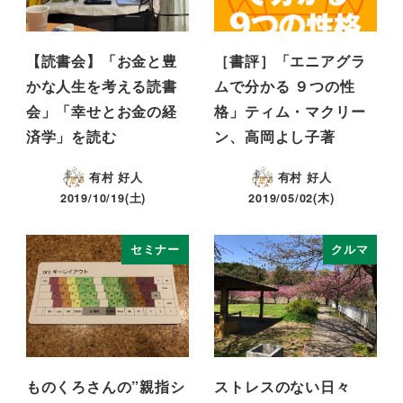
【読書会】「お金と豊
［書評］「エニアグラ
かな人生を考える読書
ムで分かる ９つの性
会」「幸せとお金の経
格」ティム・マクリー
済学」を読む
ン、高岡よし子著
有村 好人
有村 好人
2019/10/19(土)
2019/05/02(木)
セミナー
クルマ
ものくろさんの”親指シ
ストレスのない日々