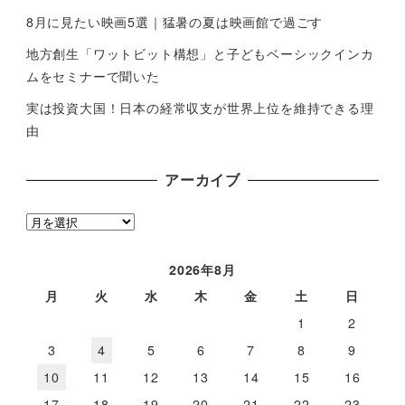
8月に見たい映画5選｜猛暑の夏は映画館で過ごす
地方創生「ワットビット構想」と子どもベーシックインカ
ムをセミナーで聞いた
実は投資大国！日本の経常収支が世界上位を維持できる理
由
アーカイブ
ア
ー
カ
2026年8月
イ
月
火
水
木
金
土
日
ブ
1
2
3
4
5
6
7
8
9
10
11
12
13
14
15
16
17
18
19
20
21
22
23