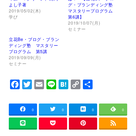
r
る
よし子著
グ・ブランディング塾
で
に
2019/05/02(木)
マスタリープログラム
共
は
有
ク
学び
第6講】
(
リ
新
ッ
2019/10/07(月)
し
ク
セミナー
い
し
ウ
て
ィ
く
立花Be・ブログ・ブラン
ン
だ
ディング塾 マスタリー
ド
さ
ウ
い
プログラム 第5講
で
(
2019/09/09(月)
開
新
き
し
セミナー
ま
い
す
ウ
)
ィ
ン
F
T
E
Li
H
C
共
ド
ウ
で
a
wi
m
n
at
o
有
開
き
c
tt
ai
e
e
p
ま
す
)
e
er
l
n
y
0
0
0
0
b
a
Li
o
n