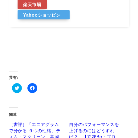
楽天市場
Yahooショッピン
グ
共有:
ク
F
リ
a
ッ
c
ク
e
し
b
て
o
関連
T
o
w
k
［書評］「エニアグラム
自分のパフォーマンスを
i
で
t
共
で分かる ９つの性格」テ
上げるのにはどうすれ
t
有
ィム・マクリーン、高岡
ば？ 【立花Be・ブロ
e
す