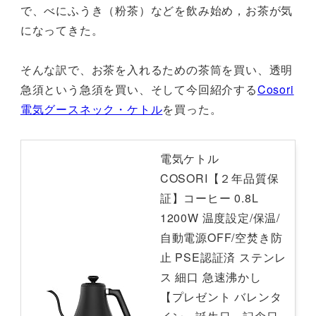
で、べにふうき（粉茶）などを飲み始め，お茶が気
になってきた。
そんな訳で、お茶を入れるための茶筒を買い、透明
急須という急須を買い、そして今回紹介する
Cosori
電気グースネック・ケトル
を買った。
電気ケトル
COSORI【２年品質保
証】コーヒー 0.8L
1200W 温度設定/保温/
自動電源OFF/空焚き防
止 PSE認証済 ステンレ
ス 細口 急速沸かし
【プレゼント バレンタ