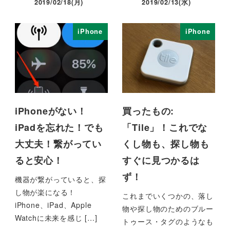
2019/02/18(月)
2019/02/13(水)
iPhone
iPhone
iPhoneがない！
買ったもの:
iPadを忘れた！でも
「Tile」！これでな
大丈夫！繋がってい
くし物も、探し物も
ると安心！
すぐに見つかるは
ず！
機器が繋がっていると、探
し物が楽になる！
これまでいくつかの、落し
iPhone、iPad、Apple
物や探し物のためのブルー
Watchに未来を感じ […]
トゥース・タグのようなも