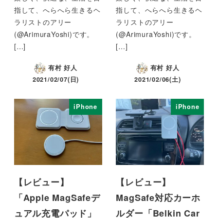
指して、へらへら生きるヘ
指して、へらへら生きるヘ
ラリストのアリー
ラリストのアリー
(@ArimuraYoshi)です。
(@ArimuraYoshi)です。
[…]
[…]
有村 好人
有村 好人
2021/02/07(日)
2021/02/06(土)
iPhone
iPhone
【レビュー】
【レビュー】
「Apple MagSafeデ
MagSafe対応カーホ
ュアル充電パッド」
ルダー「Belkin Car