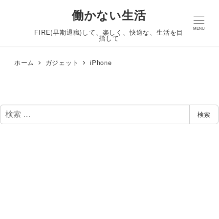
働かない生活
MENU
FIRE(早期退職)して、楽しく、快適な、生活を目
指して
ホーム
ガジェット
iPhone
検
検索
索