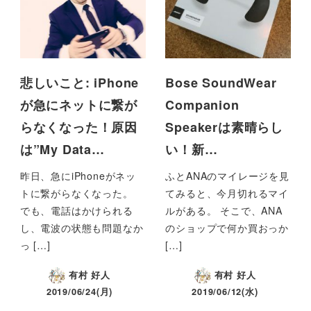
悲しいこと: iPhone
Bose SoundWear
が急にネットに繋が
Companion
らなくなった！原因
Speakerは素晴らし
は”My Data…
い！新…
昨日、急にiPhoneがネッ
ふとANAのマイレージを見
トに繋がらなくなった。
てみると、今月切れるマイ
でも、電話はかけられる
ルがある。 そこで、ANA
し、電波の状態も問題なか
のショップで何か買おっか
っ […]
[…]
有村 好人
有村 好人
2019/06/24(月)
2019/06/12(水)