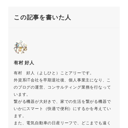
o
n
o
k
この記事を書いた人
k
有村 好人
有村 好人（よしひと）ことアリーです。
外資系IT会社を早期退社後、個人事業主になり、こ
のブログの運営、コンサルティング業務を行なって
います。
繋がる機器が大好きで、家での生活を繋がる機器で
いかにスマート（快適で便利）にするかを考えてい
ます。
また、電気自動車の日産リーフで、どこまでも遠く