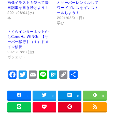
有
ク
画像イラストも使って毎
とサーバーレンタルして
(
リ
日記事を書き続けよう！
新
ッ
ワードプレスをインスト
し
ク
2021/08/04(水)
ールしよう！
い
し
ウ
て
本
2021/08/01(日)
ィ
く
学び
ン
だ
ド
さ
ウ
い
さくらインターネットか
で
(
らConoHa WINGに【サ
開
新
き
し
ーバー移行】（１）ドメ
ま
い
イン移管
す
ウ
)
ィ
2021/08/27(金)
ン
ガジェット
ド
ウ
で
開
き
F
T
E
Li
H
C
共
ま
す
a
wi
m
n
at
o
有
)
c
tt
ai
e
e
p
e
er
l
n
y
0
0
0
0
b
a
Li