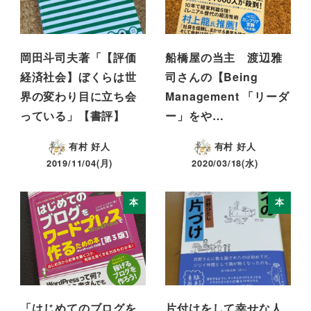
岡田斗司夫著「【評価
船橋屋の当主 渡辺雅
経済社会】ぼくらは世
司さんの【Being
界の変わり目に立ち会
Management 「リーダ
っている」【書評】
ー」をや…
有村 好人
有村 好人
2019/11/04(月)
2020/03/18(水)
本
本
「はじめてのブログを
片付けをして幸せな人