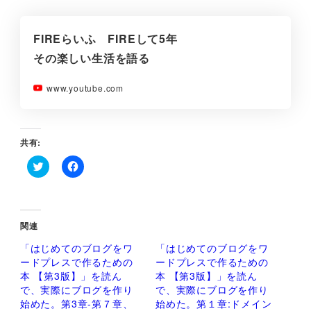
FIREらいふ FIREして5年
その楽しい生活を語る
www.youtube.com
共有:
ク
F
リ
a
ッ
c
ク
e
し
b
て
o
関連
T
o
w
k
「はじめてのブログをワ
「はじめてのブログをワ
i
で
t
共
ードプレスで作るための
ードプレスで作るための
t
有
本 【第3版】」を読ん
本 【第3版】」を読ん
e
す
r
る
で、実際にブログを作り
で、実際にブログを作り
で
に
始めた。第3章-第７章、
始めた。第１章:ドメイン
共
は