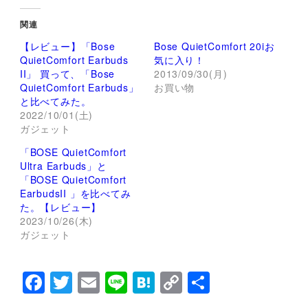
ク
e
し
b
て
o
関連
T
o
w
k
【レビュー】「Bose
Bose QuietComfort 20iお
i
で
t
共
QuietComfort Earbuds
気に入り！
t
有
II」 買って、「Bose
2013/09/30(月)
e
す
r
る
QuietComfort Earbuds」
お買い物
で
に
と比べてみた。
共
は
有
ク
2022/10/01(土)
(
リ
ガジェット
新
ッ
し
ク
い
し
「BOSE QuietComfort
ウ
て
ィ
く
Ultra Earbuds」と
ン
だ
「BOSE QuietComfort
ド
さ
ウ
い
EarbudsII 」を比べてみ
で
(
た。【レビュー】
開
新
き
し
2023/10/26(木)
ま
い
ガジェット
す
ウ
)
ィ
ン
ド
ウ
F
T
E
Li
H
C
共
で
開
a
wi
m
n
at
o
有
き
ま