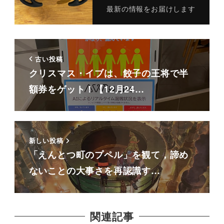
最新の情報をお届けします
古い投稿
クリスマス・イブは、餃子の王将で半
額券をゲット！【12月24…
新しい投稿
「えんとつ町のプペル」を観て，諦め
ないことの大事さを再認識す…
関連記事