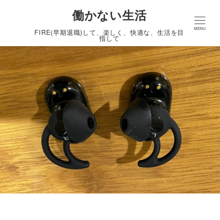
働かない生活
MENU
FIRE(早期退職)して、楽しく、快適な、生活を目
指して