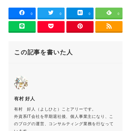
す
c
tt
ai
e
e
p
)
e
er
l
n
y
0
0
0
0
b
a
Li
o
n
o
k
この記事を書いた人
k
有村 好人
有村 好人（よしひと）ことアリーです。
外資系IT会社を早期退社後、個人事業主になり、こ
のブログの運営、コンサルティング業務を行なって
います。