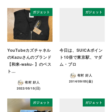
ガジェット
ガジェット
YouTubeカズチャネル
今日は、SUICAポイン
のKazuさんのブランド
ト10倍で東京駅、マダ
【和来-waku- 】のベス
ム・ブロ
ト…
有村 好人
2014/09/05(金)
有村 好人
2022/05/15(日)
ガジェット
ガジェット