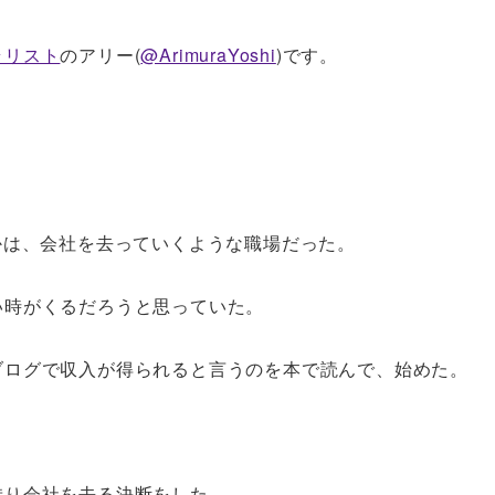
ラリスト
のアリー(
@ArimuraYoshi
)です。
）
かは、会社を去っていくような職場だった。
い時がくるだろうと思っていた。
ブログで収入が得られると言うのを本で読んで、始めた。
乗り会社を去る決断をした。