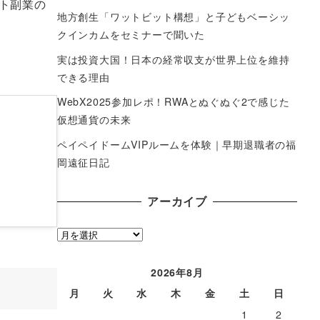
ト副業の
地方創生「ワットビット構想」と子どもベーシッ
クインカムをセミナーで聞いた
実は投資大国！日本の経常収支が世界上位を維持
できる理由
WebX2025参加レポ！RWAとぬぐぬぐ2で感じた
仮想通貨の未来
ペイペイドームVIPルームを体験｜早期退職者の福
岡遠征日記
アーカイブ
ア
ー
カ
2026年8月
イ
月
火
水
木
金
土
日
ブ
1
2