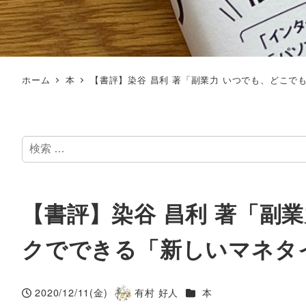
ホーム
本
【書評】染谷 昌利 著「副業力 いつでも、どこ
検
索
【書評】染谷 昌利 著「副
クでできる「新しいマネタ
カテゴリー
2020/12/11(金)
有村 好人
本
投稿日
著