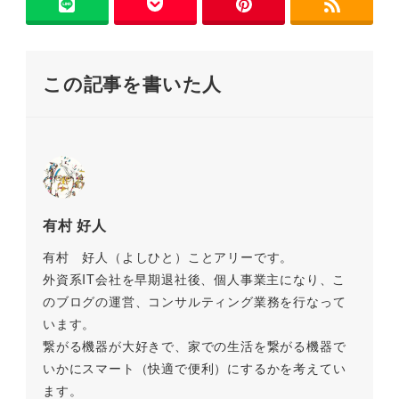
b
a
Li
き
ま
o
n
す
)
o
k
この記事を書いた人
k
有村 好人
有村 好人（よしひと）ことアリーです。
外資系IT会社を早期退社後、個人事業主になり、こ
のブログの運営、コンサルティング業務を行なって
います。
繋がる機器が大好きで、家での生活を繋がる機器で
いかにスマート（快適で便利）にするかを考えてい
ます。