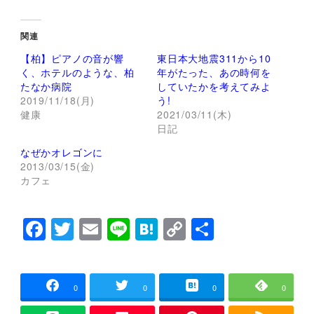
ッ
c
ク
e
し
b
て
o
関連
T
o
w
k
【柏】ピアノの音が響
東日本大地震311から10
i
で
t
共
く、ホテルのような、柏
年がたった、あの時何を
t
有
たなか病院
していたかを考えてみよ
e
す
r
る
2019/11/18(月)
う!
で
に
健康
2021/03/11(木)
共
は
有
ク
日記
(
リ
新
ッ
し
ク
なぜかオレゴンに
い
し
2013/03/15(金)
ウ
て
ィ
く
カフェ
ン
だ
ド
さ
ウ
い
で
(
F
T
E
Li
H
C
共
開
新
き
し
a
wi
m
n
at
o
有
ま
い
す
ウ
)
ィ
c
tt
ai
e
e
p
ン
ド
e
er
l
n
y
ウ
0
0
0
0
で
開