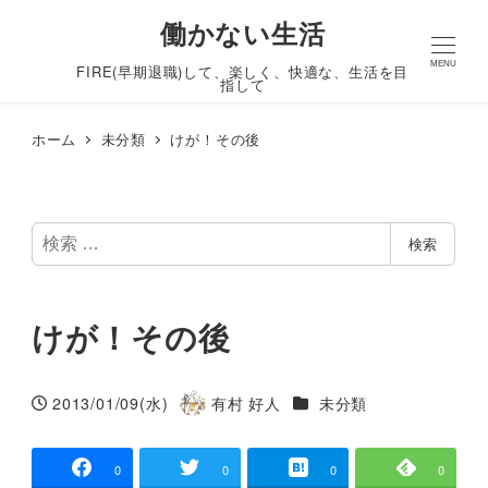
働かない生活
MENU
FIRE(早期退職)して、楽しく、快適な、生活を目
指して
ホーム
未分類
けが！その後
検
検索
索
けが！その後
カテゴリー
2013/01/09(水)
有村 好人
未分類
投稿日
著
者
0
0
0
0