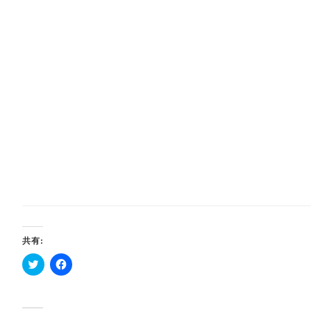
共有:
ク
F
リ
a
ッ
c
ク
e
し
b