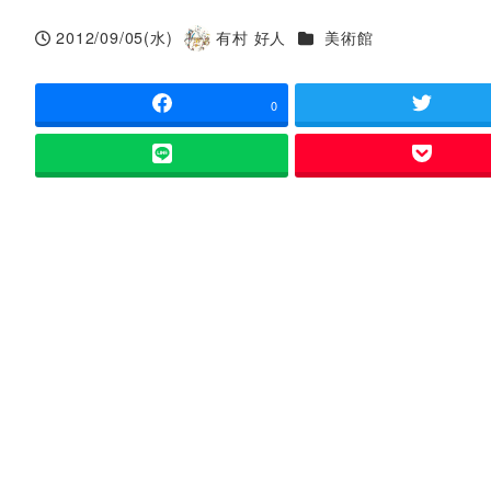
カテゴリー
2012/09/05(水)
有村 好人
美術館
投稿日
著
者
0