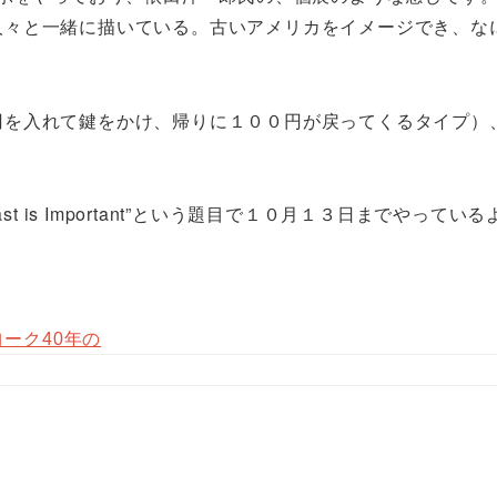
人々と一緒に描いている。古いアメリカをイメージでき、な
円を入れて鍵をかけ、帰りに１００円が戻ってくるタイプ）
t is Important”という題目で１０月１３日までやってい
ヨーク40年の