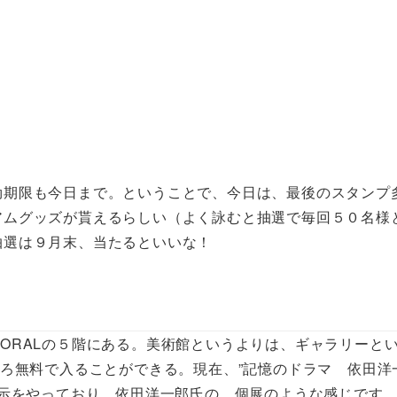
効期限も今日まで。ということで、今日は、最後のスタンプ
アムグッズが貰えるらしい（よく詠むと抽選で毎回５０名様
抽選は９月末、当たるといいな！
ORALの５階にある。美術館というよりは、ギャラリーと
ころ無料で入ることができる。現在、”記憶のドラマ 依田
展示をやっており、依田洋一郎氏の、個展のような感じです