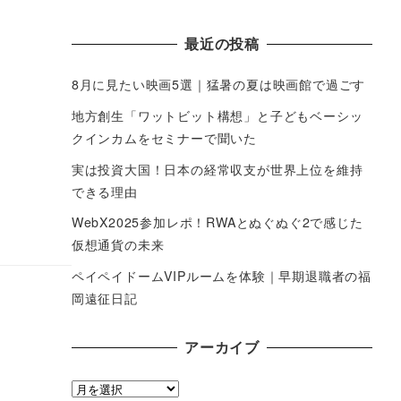
最近の投稿
8月に見たい映画5選｜猛暑の夏は映画館で過ごす
地方創生「ワットビット構想」と子どもベーシッ
クインカムをセミナーで聞いた
実は投資大国！日本の経常収支が世界上位を維持
できる理由
WebX2025参加レポ！RWAとぬぐぬぐ2で感じた
仮想通貨の未来
ペイペイドームVIPルームを体験｜早期退職者の福
岡遠征日記
アーカイブ
ア