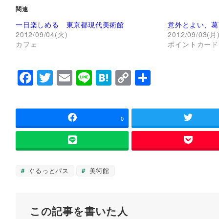
て
o
関連
T
o
w
k
一日楽しめる 東京都現代美術館
意外とよい、葛
i
で
t
共
2012/09/04(火)
2012/09/03(月
t
有
カフェ
ポイントカード
e
す
r
る
で
に
共
は
有
ク
F
T
E
Li
H
C
共
(
リ
新
ッ
a
wi
m
n
at
o
有
し
ク
い
し
ウ
て
c
tt
ai
e
e
p
ィ
く
ン
だ
e
er
l
n
y
0
ド
さ
ウ
い
で
(
b
a
Li
開
新
き
し
o
n
ま
い
す
ウ
o
k
)
ィ
ぐるっとパス
美術館
ン
ド
k
ウ
で
開
き
この記事を書いた人
ま
す