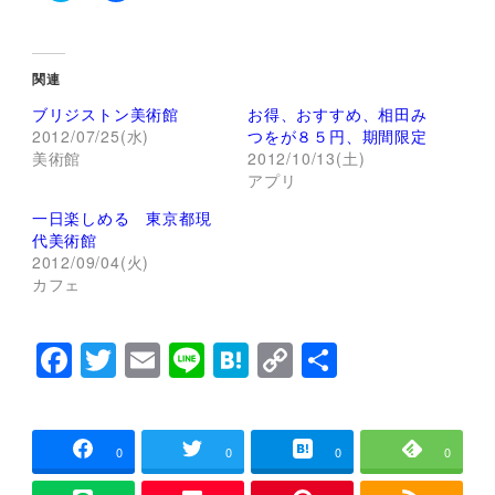
ク
F
リ
a
ッ
c
ク
e
し
b
て
o
関連
T
o
w
k
ブリジストン美術館
お得、おすすめ、相田み
i
で
t
共
2012/07/25(水)
つをが８５円、期間限定
t
有
美術館
2012/10/13(土)
e
す
r
る
アプリ
で
に
共
は
一日楽しめる 東京都現
有
ク
(
リ
代美術館
新
ッ
し
ク
2012/09/04(火)
い
し
カフェ
ウ
て
ィ
く
ン
だ
ド
さ
F
T
E
Li
H
C
共
ウ
い
で
(
開
新
a
wi
m
n
at
o
有
き
し
ま
い
c
tt
ai
e
e
p
す
ウ
)
ィ
ン
e
er
l
n
y
0
0
0
0
ド
ウ
で