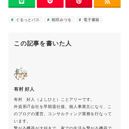
b
a
Li
開
き
o
n
ま
す
o
k
)
ぐるっとパス
相田みつを
電子書籍
k
この記事を書いた人
有村 好人
有村 好人（よしひと）ことアリーです。
外資系IT会社を早期退社後、個人事業主になり、こ
のブログの運営、コンサルティング業務を行なって
います。
繋がる機器が大好きで、家での生活を繋がる機器で