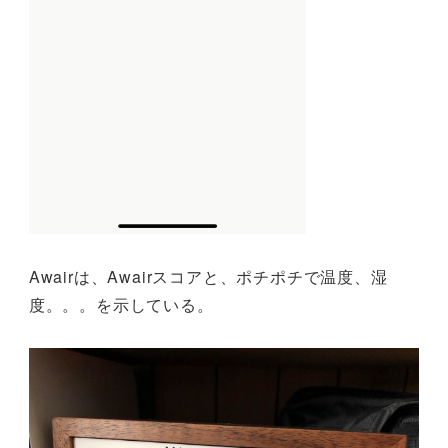
Awairは、Awairスコアと、ポチポチで温度、湿
度。。。を示している。