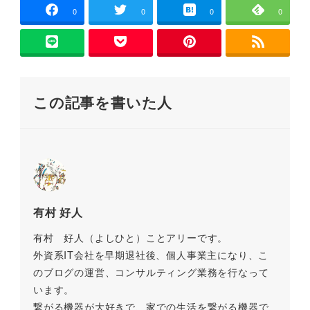
e
er
l
n
y
0
0
0
0
b
a
Li
o
n
o
k
この記事を書いた人
k
有村 好人
有村 好人（よしひと）ことアリーです。
外資系IT会社を早期退社後、個人事業主になり、こ
のブログの運営、コンサルティング業務を行なって
います。
繋がる機器が大好きで、家での生活を繋がる機器で