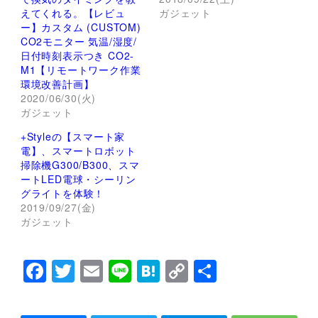
r
る
えてくれる。【レビュ
ガジェット
で
に
ー】カスタム (CUSTOM)
共
は
有
ク
CO2モニター 気温/湿度/
(
リ
日付時刻表示つき CO2-
新
ッ
し
ク
M1【リモートワーク作業
い
し
ウ
て
環境改善計画】
ィ
く
2020/06/30(火)
ン
だ
ド
さ
ガジェット
ウ
い
で
(
+Styleの【スマート家
開
新
き
し
電】、スマートロボット
ま
い
掃除機G300/B300、スマ
す
ウ
)
ィ
ートLED電球・シーリン
ン
グライトを体験！
ド
ウ
2019/09/27(金)
で
ガジェット
開
き
ま
す
)
F
T
E
Li
H
C
共
a
wi
m
n
at
o
有
c
tt
ai
e
e
p