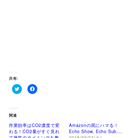
共有:
ク
F
リ
a
ッ
c
ク
e
し
b
て
o
関連
T
o
w
k
作業効率はCO2濃度で変
Amazonの罠にハマる！
i
で
t
共
わる！CO2量がすぐ見れ
Echo Show, Echo Sub….
t
有
て換気のタイミングを教
2018/09/22(土)
e
す