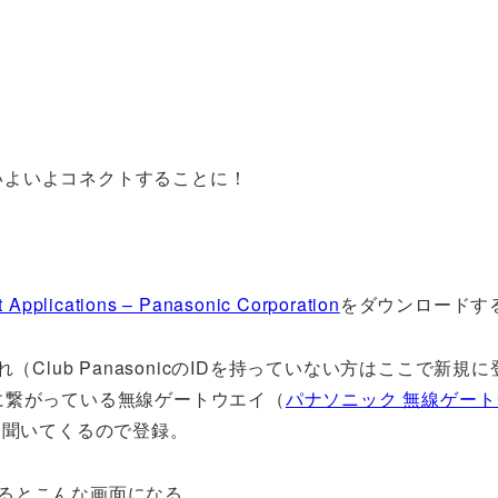
いよいよコネクトすることに！
 Applications – Panasonic Corporation
をダウンロードす
入れ（Club PanasonicのIDを持っていない方はここで新規
に繋がっている無線ゲートウエイ（
パナソニック 無線ゲー
と聞いてくるので登録。
るとこんな画面になる。