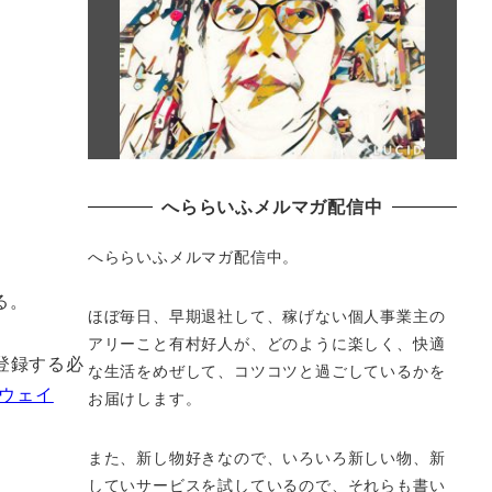
へららいふメルマガ配信中
へららいふメルマガ配信中。
る。
ほぼ毎日、早期退社して、
稼げない個人事業主の
アリーこと有村好人が、どのように楽しく、
快適
に登録する必
な生活をめぜして、
コツコツと過ごしているかを
トウェイ
お届けします。
また、新し物好きなので、いろいろ新しい物、
新
していサービスを試しているので、それらも書い