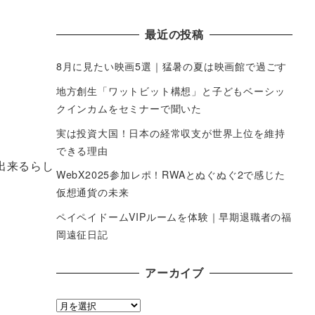
最近の投稿
8月に見たい映画5選｜猛暑の夏は映画館で過ごす
地方創生「ワットビット構想」と子どもベーシッ
クインカムをセミナーで聞いた
実は投資大国！日本の経常収支が世界上位を維持
できる理由
出来るらし
WebX2025参加レポ！RWAとぬぐぬぐ2で感じた
仮想通貨の未来
ペイペイドームVIPルームを体験｜早期退職者の福
岡遠征日記
アーカイブ
ア