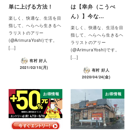
単に上げる方法！
は【幸弁（こうべ
ん）】今な…
楽しく、快適な、生活を目
指して、へらへら生きるヘ
楽しく、快適な、生活を目
ラリストのアリー
指して、へらへら生きるヘ
(@ArimuraYoshi)です。
ラリストのアリー
[…]
(@ArimuraYoshi)です。
[…]
有村 好人
2021/02/15(月)
有村 好人
2020/04/24(金)
お得情報
お得情報