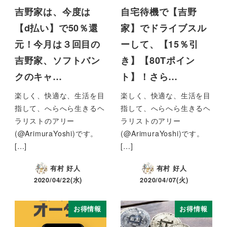
吉野家は、今度は
自宅待機で【吉野
【d払い】で50％還
家】でドライブスル
元！今月は３回目の
ーして、【15％引
吉野家、ソフトバン
き】【80Tポイン
クのキャ…
ト】！さら…
楽しく、快適な、生活を目
楽しく、快適な、生活を目
指して、へらへら生きるヘ
指して、へらへら生きるヘ
ラリストのアリー
ラリストのアリー
(@ArimuraYoshi)です。
(@ArimuraYoshi)です。
[…]
[…]
有村 好人
有村 好人
2020/04/22(水)
2020/04/07(火)
お得情報
お得情報