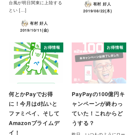
台風が明日関東に上陸する
有村 好人
とい […]
2019/08/22(木)
有村 好人
2019/10/11(金)
お得情報
お得情報
何とかPayでお得
PayPayの100億円キ
に！今月はd払いと
ャンペーンが終わっ
ファミペイ、そして
ていた！これからど
Amazonプライムデ
うする？
イ！
昨日、いつものようにロー