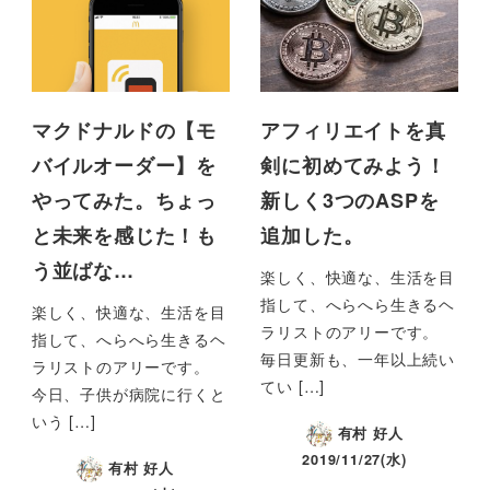
マクドナルドの【モ
アフィリエイトを真
バイルオーダー】を
剣に初めてみよう！
やってみた。ちょっ
新しく3つのASPを
と未来を感じた！も
追加した。
う並ばな…
楽しく、快適な、生活を目
指して、へらへら生きるヘ
楽しく、快適な、生活を目
ラリストのアリーです。
指して、へらへら生きるヘ
毎日更新も、一年以上続い
ラリストのアリーです。
てい […]
今日、子供が病院に行くと
いう […]
有村 好人
2019/11/27(水)
有村 好人