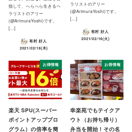
ラリストのアリー
指して、へらへら生きるヘ
(@ArimuraYoshi)です。
ラリストのアリー
[…]
(@ArimuraYoshi)です。
[…]
有村 好人
2021/02/16(火)
有村 好人
2021/02/18(木)
お得情報
お得情報
楽天 SPU(スーバー
幸楽苑でもテイクア
ポイントアッププロ
ウト（お持ち帰り）
グラム）の倍率を簡
弁当を開始！その名