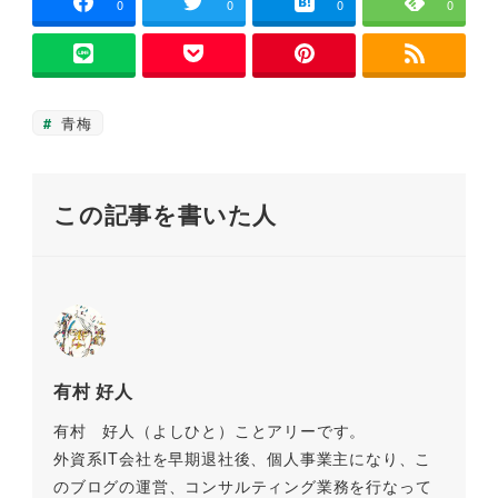
e
er
l
n
y
ウ
0
0
0
0
で
開
b
a
Li
き
ま
o
n
す
)
o
k
青梅
k
この記事を書いた人
有村 好人
有村 好人（よしひと）ことアリーです。
外資系IT会社を早期退社後、個人事業主になり、こ
のブログの運営、コンサルティング業務を行なって