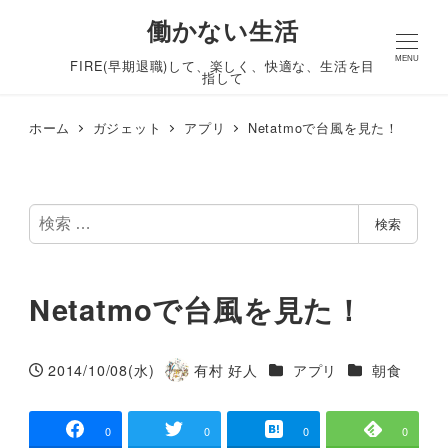
働かない生活
MENU
FIRE(早期退職)して、楽しく、快適な、生活を目
指して
ホーム
ガジェット
アプリ
Netatmoで台風を見た！
検
検索
索
Netatmoで台風を見た！
カテゴリー
カテゴリー
2014/10/08(水)
有村 好人
アプリ
朝食
投稿日
著
者
0
0
0
0