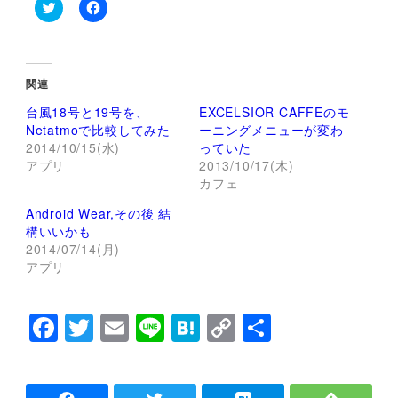
ク
F
リ
a
ッ
c
ク
e
し
b
て
o
関連
T
o
w
k
台風18号と19号を、
EXCELSIOR CAFFEのモ
i
で
t
共
Netatmoで比較してみた
ーニングメニューが変わ
t
有
2014/10/15(水)
っていた
e
す
r
る
アプリ
2013/10/17(木)
で
に
カフェ
共
は
有
ク
(
リ
Android Wear,その後 結
新
ッ
し
ク
構いいかも
い
し
2014/07/14(月)
ウ
て
ィ
く
アプリ
ン
だ
ド
さ
ウ
い
で
(
F
T
E
Li
H
C
共
開
新
き
し
a
wi
m
n
at
o
有
ま
い
す
ウ
)
ィ
c
tt
ai
e
e
p
ン
ド