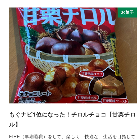
お菓子
もぐナビ1位になった！チロルチョコ【甘栗チロ
ル】
FIRE（早期退職）をして、楽しく、快適な、生活を目指して