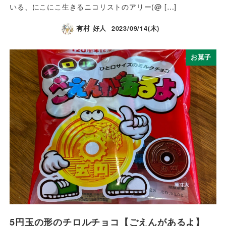
いる、にこにこ生きるニコリストのアリー(@ […]
有村 好人
2023/09/14(木)
お菓子
5円玉の形のチロルチョコ【ごえんがあるよ】