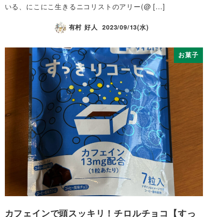
いる、にこにこ生きるニコリストのアリー(@ […]
有村 好人
2023/09/13(水)
お菓子
カフェインで頭スッキリ！チロルチョコ【すっ