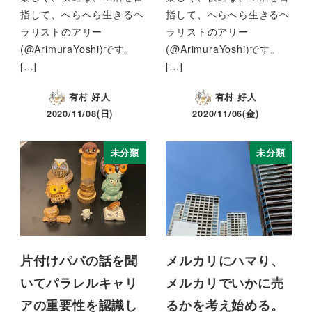
指して、へらへら生きるヘ
指して、へらへら生きるヘ
ラリストのアリー
ラリストのアリー
(@ArimuraYoshi)です。
(@ArimuraYoshi)です。
[…]
[…]
有村 好人
有村 好人
2020/11/08(日)
2020/11/06(金)
未分類
未分類
片付けパパの話を聞
メルカリにハマり、
いてパラレルキャリ
メルカリでいかに売
アの重要性を認識し
るかを考え始める。