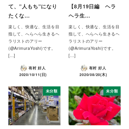
て、”人もち”になり
【8月19日編 ヘラ
たくな…
ヘラ生…
楽しく、快適な、生活を目
楽しく、快適な、生活を目
指して、へらへら生きるヘ
指して、へらへら生きるヘ
ラリストのアリー
ラリストのアリー
(@ArimuraYoshi)です。
(@ArimuraYoshi)です。
[…]
[…]
有村 好人
有村 好人
2020/10/11(日)
2020/08/20(木)
未分類
未分類