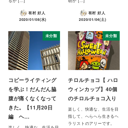
るか […]
朝か […]
有村 好人
有村 好人
2020/01/08(水)
2020/01/04(土)
未分類
未分類
コビーライティング
チロルチョコ【 ハロ
を学ぶ！だんだん脇
ウィンカップ】40個
腹が痛くなくなって
のチロルチョコ入り
きた。【11月20日
楽しく、快適な、生活を目
編 ヘ…
指して、へらへら生きるヘ
ラリストのアリーです。
楽しく、快適な、生活を目