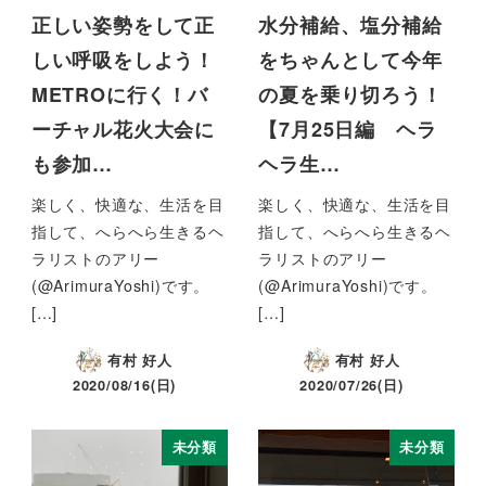
正しい姿勢をして正
水分補給、塩分補給
しい呼吸をしよう！
をちゃんとして今年
METROに行く！バ
の夏を乗り切ろう！
ーチャル花火大会に
【7月25日編 ヘラ
も参加…
ヘラ生…
楽しく、快適な、生活を目
楽しく、快適な、生活を目
指して、へらへら生きるヘ
指して、へらへら生きるヘ
ラリストのアリー
ラリストのアリー
(@ArimuraYoshi)です。
(@ArimuraYoshi)です。
[…]
[…]
有村 好人
有村 好人
2020/08/16(日)
2020/07/26(日)
未分類
未分類